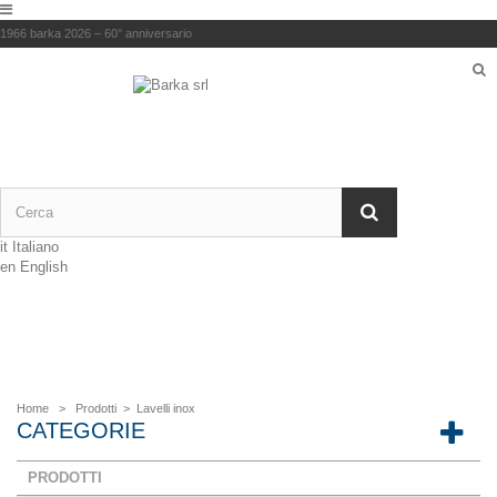
1966 barka 2026 – 60° anniversario
it
Italiano
en
English
Home
>
Prodotti
>
Lavelli inox
CATEGORIE
PRODOTTI