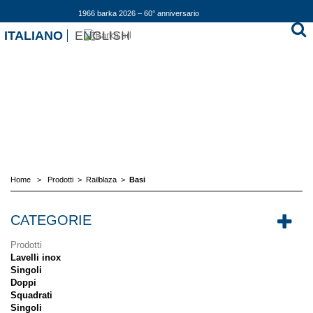
1966 barka 2026 – 60° anniversario
ITALIANO
ENGLISH
Home
>
Prodotti
>
Railblaza
>
Basi
CATEGORIE
Prodotti
Lavelli inox
Singoli
Doppi
Squadrati
Singoli