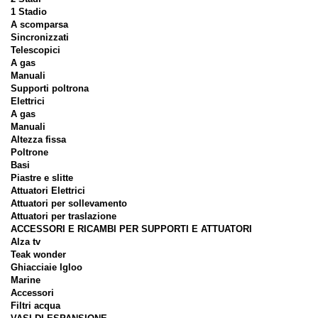
1 Stadio
A scomparsa
Sincronizzati
Telescopici
A gas
Manuali
Supporti poltrona
Elettrici
A gas
Manuali
Altezza fissa
Poltrone
Basi
Piastre e slitte
Attuatori Elettrici
Attuatori per sollevamento
Attuatori per traslazione
ACCESSORI E RICAMBI PER SUPPORTI E ATTUATORI
Alza tv
Teak wonder
Ghiacciaie Igloo
Marine
Accessori
Filtri acqua