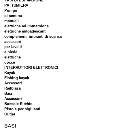
VASI DI ESPANSIONE
PATTUMIERA
Pompe
di sentina
manuali
elettriche ad immersione
elettriche autoadescanti
complementi impianti di scarico
accessori
per lavelli
a piede
elettriche
docce
INTERRUTTORI ELETTRONICI
Kayak
Fishing kayak
Accessori
Railblaza
Basi
Accessori
Bussole Ritchie
Pistole per sigillanti
Outlet
BASI