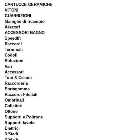
CARTUCCE CERAMICHE
VITONI
GUARNIZIONI
Maniglie di ricambio
Aeratori
ACCESSORI BAGNO
Speedfit
Raccordi
Terminali
Codoli
Riduzioni
Vari
Accessori
Tubi & Cesoie
Raccorderia
Portagomma
Raccordi Filettati
Ombrinali
Collettori
Ottone
Supporti e Poltrone
Supporti tavolo
Elettrici
3 Stadi
2 Stadi