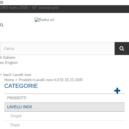
1966 barka 2026 – 60° anniversario
it
Italiano
en
English
< back
Lavelli inox
Home
>
Prodotti
>
Lavelli inox
>
LV33.33.23.20/R
CATEGORIE
PRODOTTI
LAVELLI INOX
Singoli
Doppi