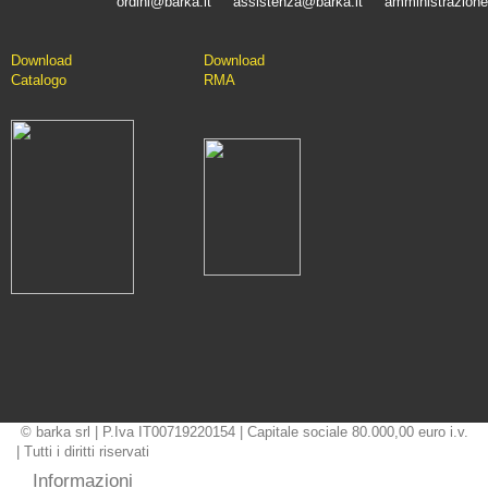
ordini@barka.it
assistenza@barka.it
amministrazione
Downlo
ad
D
ownload
Catalo
go
RMA
© barka srl | P.Iva IT00719220154 | Capitale sociale 80.000,00 euro i.v.
| Tutti i diritti riservati
Informazioni