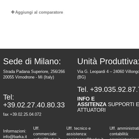
Aggiungi al comparatore
Sede di Milano:
Unità Produttiva
Strada Padana Superiore, 256/266
Via G. Leopardi 4 – 24060 Villong
20055 Vimodrone - Mi (Italy)
(BG)
Tel.
+39.035.92.87.
Tel:
INFO E
+39.02.27.40.80.33
ASSITENZA
SUPPORTI 
ATTUATORI
fax +39.02.25.04.072
Uff.
Uff. tecnico e
Uff. amministrat
Informazioni:
commerciale:
assistenza:
contabilità:
info@barka.it