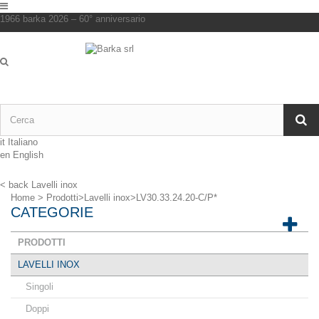
1966 barka 2026 – 60° anniversario
it
Italiano
en
English
< back
Lavelli inox
Home
>
Prodotti
>
Lavelli inox
>
LV30.33.24.20-C/P*
CATEGORIE
PRODOTTI
LAVELLI INOX
Singoli
Doppi