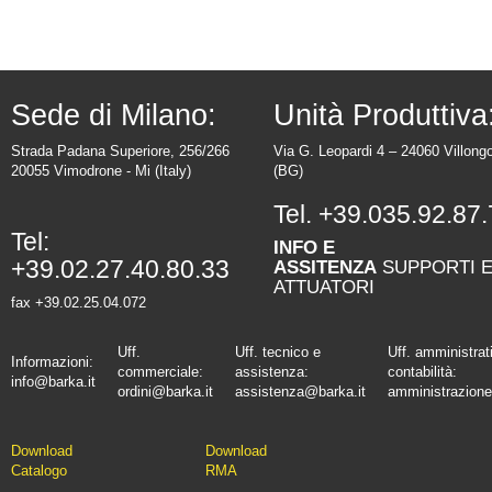
Sede di Milano:
Unità Produttiva
Strada Padana Superiore, 256/266
Via G. Leopardi 4 – 24060 Villong
20055 Vimodrone - Mi (Italy)
(BG)
Tel.
+39.035.92.87.
Tel:
INFO E
+39.02.27.40.80.33
ASSITENZA
SUPPORTI 
ATTUATORI
fax +39.02.25.04.072
Uff.
Uff. tecnico e
Uff. amministrat
Informazioni:
commerciale:
assistenza:
contabilità:
info@barka.it
ordini@barka.it
assistenza@barka.it
amministrazione
Downlo
ad
D
ownload
Catalo
go
RMA