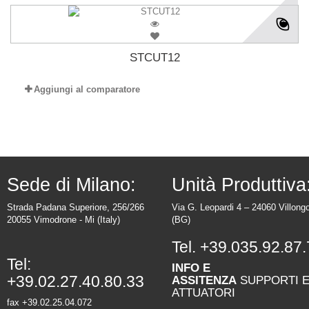
STCUT12
Aggiungi al comparatore
Sede di Milano:
Unità Produttiva
Strada Padana Superiore, 256/266
Via G. Leopardi 4 – 24060 Villong
20055 Vimodrone - Mi (Italy)
(BG)
Tel.
+39.035.92.87.
Tel:
INFO E
+39.02.27.40.80.33
ASSITENZA
SUPPORTI 
ATTUATORI
fax +39.02.25.04.072