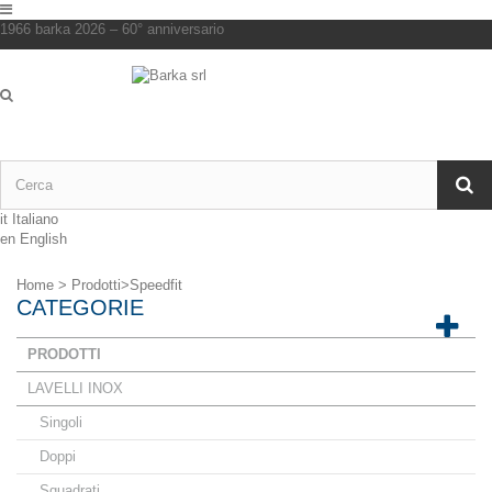
1966 barka 2026 – 60° anniversario
it
Italiano
en
English
Home
>
Prodotti
>
Speedfit
CATEGORIE
PRODOTTI
LAVELLI INOX
Singoli
Doppi
Squadrati