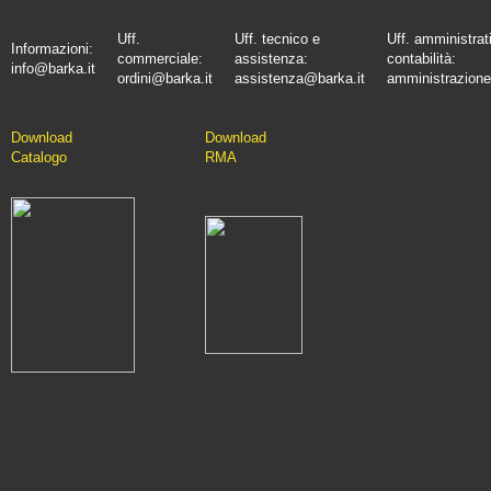
Uff.
Uff. tecnico e
Uff. amministrat
Informazioni:
commerciale:
assistenza:
contabilità:
info@barka.it
ordini@barka.it
assistenza@barka.it
amministrazione
Downlo
ad
D
ownload
Catalo
go
RMA