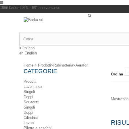
1966 barka 2026 – 60° anniversario
it
Italiano
en
English
Home
>
Prodotti
>
Rubinetteria
>
Aeratori
CATEGORIE
Ordina
Prodotti
Lavelli inox
Singoli
Doppi
Mostrando 1
Squadrati
Singoli
Doppi
Cilindrici
RISUL
Lavabi
Pilette e scarichi