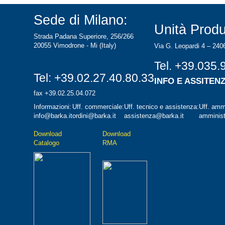
Sede di Milano:
Unità Produ
Strada Padana Superiore, 256/266
20055 Vimodrone - Mi (Italy)
Via G. Leopardi 4 – 240
Tel.
+39.035.
Tel:
+39.02.27.40.80.33
INFO E ASSITEN
fax +39.02.25.04.072
Informazioni:
Uff. commerciale:
Uff. tecnico e assistenza:
Uff. ammi
info@barka.it
ordini@barka.it
assistenza@barka.it
amminist
Downlo
ad
D
ownload
Catalo
go
RMA