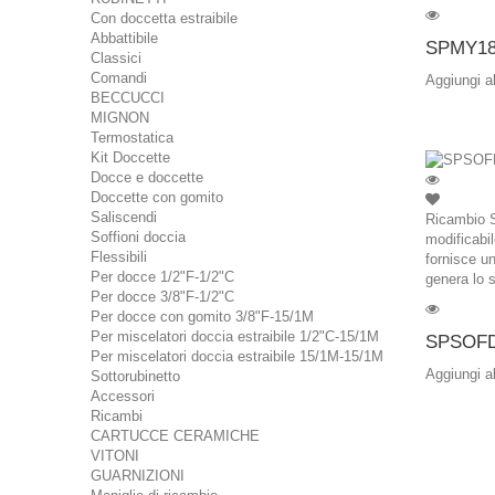
Con doccetta estraibile
Abbattibile
SPMY18
Classici
Comandi
Aggiungi a
BECCUCCI
MIGNON
Termostatica
Kit Doccette
Docce e doccette
Doccette con gomito
Saliscendi
Ricambio S
Soffioni doccia
modificabil
Flessibili
fornisce un
Per docce 1/2"F-1/2"C
genera lo 
Per docce 3/8"F-1/2"C
Per docce con gomito 3/8"F-15/1M
Per miscelatori doccia estraibile 1/2"C-15/1M
SPSOF
Per miscelatori doccia estraibile 15/1M-15/1M
Aggiungi a
Sottorubinetto
Accessori
Ricambi
CARTUCCE CERAMICHE
VITONI
GUARNIZIONI