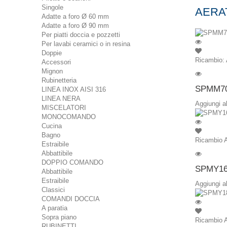
Singole
AERA
Adatte a foro Ø 60 mm
Adatte a foro Ø 90 mm
Per piatti doccia e pozzetti
Per lavabi ceramici o in resina
Doppie
Ricambio: 
Accessori
Mignon
Rubinetteria
SPMM7
LINEA INOX AISI 316
LINEA NERA
Aggiungi a
MISCELATORI
MONOCOMANDO
Cucina
Bagno
Ricambio A
Estraibile
Abbattibile
DOPPIO COMANDO
SPMY1
Abbattibile
Estraibile
Aggiungi a
Classici
COMANDI DOCCIA
A paratia
Sopra piano
Ricambio A
RUBINETTI