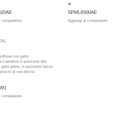
20AE
SPML6500AE
l comparatore
Aggiungi al comparatore
offione con getto
e.L'aeratore in posizione alta
 getto pieno, in posizione bassa
spruzzo di una doccia.
D91
l comparatore