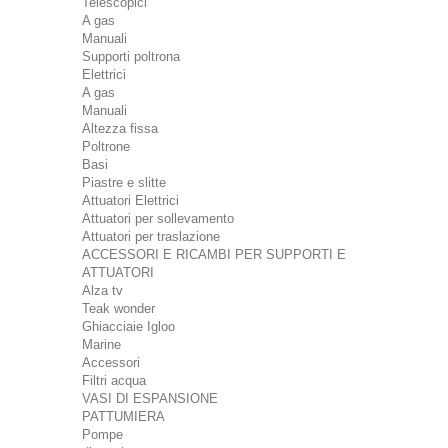
Telescopici
A gas
Manuali
Supporti poltrona
Elettrici
A gas
Manuali
Altezza fissa
Poltrone
Basi
Piastre e slitte
Attuatori Elettrici
Attuatori per sollevamento
Attuatori per traslazione
ACCESSORI E RICAMBI PER SUPPORTI E
ATTUATORI
Alza tv
Teak wonder
Ghiacciaie Igloo
Marine
Accessori
Filtri acqua
VASI DI ESPANSIONE
PATTUMIERA
Pompe