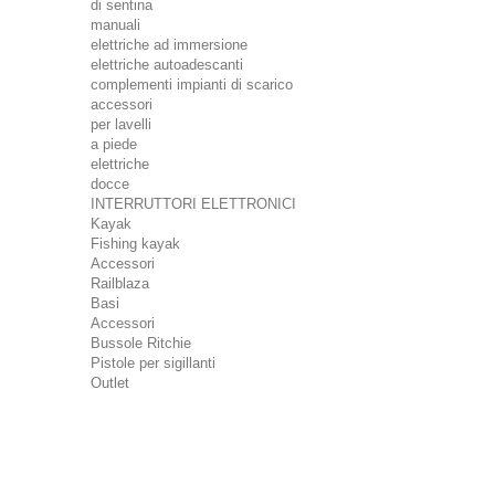
di sentina
manuali
elettriche ad immersione
elettriche autoadescanti
complementi impianti di scarico
accessori
per lavelli
a piede
elettriche
docce
INTERRUTTORI ELETTRONICI
Kayak
Fishing kayak
Accessori
Railblaza
Basi
Accessori
Bussole Ritchie
Pistole per sigillanti
Outlet