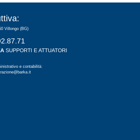
ttiva:
60 Villongo (BG)
92.87.71
ZA
SUPPORTI E ATTUATORI
nistrativo e contabilità:
razione@barka.it