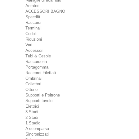
Maniglie di ricambio
Aeratori
ACCESSORI BAGNO
Speedfit
Raccordi
Terminali
Codoli
Riduzioni
Vari
Accessori
Tubi & Cesoie
Raccorderia
Portagomma
Raccordi Filettati
Ombrinali
Collettori
Ottone
Supporti e Poltrone
Supporti tavolo
Elettrici
3 Stadi
2 Stadi
1 Stadio
A scomparsa
Sincronizzati