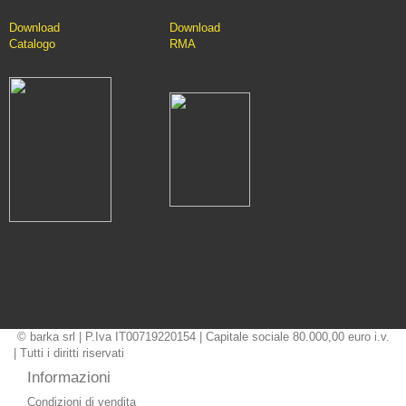
Downlo
ad
D
ownload
Catalo
go
RMA
© barka srl | P.Iva IT00719220154 | Capitale sociale 80.000,00 euro i.v.
| Tutti i diritti riservati
Informazioni
Condizioni di vendita