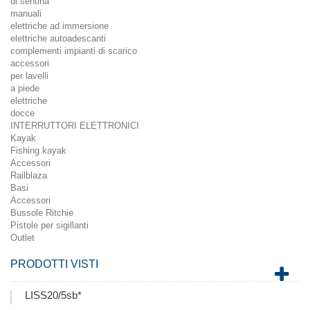
di sentina
manuali
elettriche ad immersione
elettriche autoadescanti
complementi impianti di scarico
accessori
per lavelli
a piede
elettriche
docce
INTERRUTTORI ELETTRONICI
Kayak
Fishing kayak
Accessori
Railblaza
Basi
Accessori
Bussole Ritchie
Pistole per sigillanti
Outlet
PRODOTTI VISTI
LISS20/5sb*