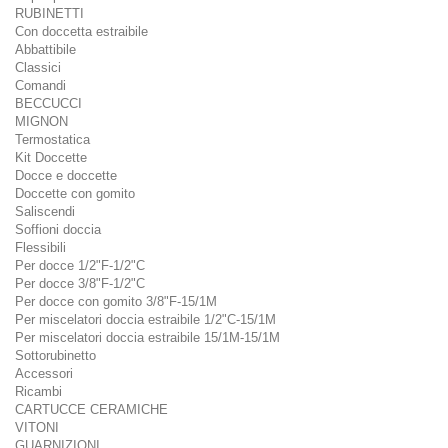
RUBINETTI
Con doccetta estraibile
Abbattibile
Classici
Comandi
BECCUCCI
MIGNON
Termostatica
Kit Doccette
Docce e doccette
Doccette con gomito
Saliscendi
Soffioni doccia
Flessibili
Per docce 1/2"F-1/2"C
Per docce 3/8"F-1/2"C
Per docce con gomito 3/8"F-15/1M
Per miscelatori doccia estraibile 1/2"C-15/1M
Per miscelatori doccia estraibile 15/1M-15/1M
Sottorubinetto
Accessori
Ricambi
CARTUCCE CERAMICHE
VITONI
GUARNIZIONI