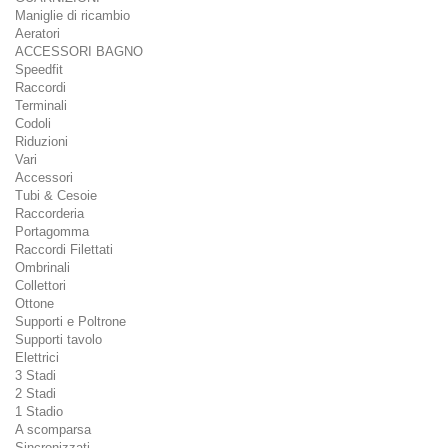
Maniglie di ricambio
Aeratori
ACCESSORI BAGNO
Speedfit
Raccordi
Terminali
Codoli
Riduzioni
Vari
Accessori
Tubi & Cesoie
Raccorderia
Portagomma
Raccordi Filettati
Ombrinali
Collettori
Ottone
Supporti e Poltrone
Supporti tavolo
Elettrici
3 Stadi
2 Stadi
1 Stadio
A scomparsa
Sincronizzati