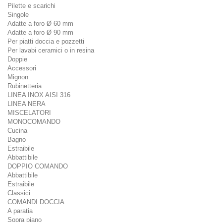
Pilette e scarichi
Singole
Adatte a foro Ø 60 mm
Adatte a foro Ø 90 mm
Per piatti doccia e pozzetti
Per lavabi ceramici o in resina
Doppie
Accessori
Mignon
Rubinetteria
LINEA INOX AISI 316
LINEA NERA
MISCELATORI
MONOCOMANDO
Cucina
Bagno
Estraibile
Abbattibile
DOPPIO COMANDO
Abbattibile
Estraibile
Classici
COMANDI DOCCIA
A paratia
Sopra piano