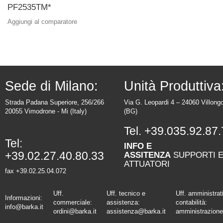
PF2535TM*
Aggiungi al comparatore
Sede di Milano:
Unità Produttiva
Strada Padana Superiore, 256/266
Via G. Leopardi 4 – 24060 Villong
20055 Vimodrone - Mi (Italy)
(BG)
Tel.
+39.035.92.87.
Tel:
INFO E
+39.02.27.40.80.33
ASSITENZA
SUPPORTI 
ATTUATORI
fax +39.02.25.04.072
Uff.
Uff. tecnico e
Uff. amministrat
Informazioni:
commerciale:
assistenza:
contabilità:
info@barka.it
ordini@barka.it
assistenza@barka.it
amministrazione