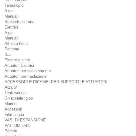
Telescopici
A gas
Manuali
Supporti poltrona
Elettrici
A gas
Manuali
Altezza fissa
Poltrone
Basi
Piastre e slitte
Attuatori Elettrici
Attuatori per sollevamento
Attuatori per traslazione
ACCESSORI E RICAMBI PER SUPPORTI E ATTUATORI
Alza tv
Teak wonder
Ghiacciaie Igloo
Marine
Accessori
Filtri acqua
VASI DI ESPANSIONE
PATTUMIERA
Pompe