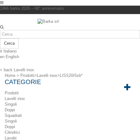
1966 barka 2026 – 60° anniversario
Cerca
it
Italiano
en
English
< back
Lavelli inox
Home
>
Prodotti
>
Lavelli inox
>
LISS20/5sb*
CATEGORIE
Prodotti
Lavelli inox
Singoli
Doppi
Squadrati
Singoli
Doppi
Cilindrici
Lavabi