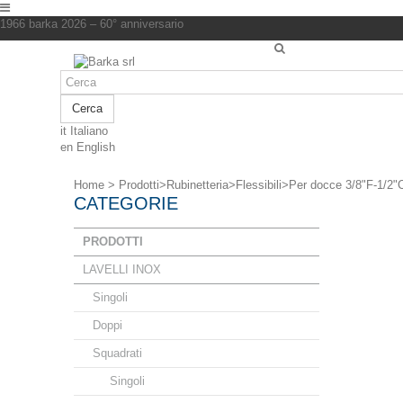
1966 barka 2026 – 60° anniversario
Cerca
it
Italiano
en
English
Home
>
Prodotti
>
Rubinetteria
>
Flessibili
>
Per docce 3/8"F-1/2"
CATEGORIE
PRODOTTI
LAVELLI INOX
Singoli
Doppi
Squadrati
Singoli