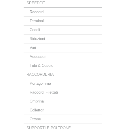
SPEEDFIT
Raccordi
Terminali
Codoli
Riduzioni
Vari
Accessori
Tubi & Cesoie
RACCORDERIA
Portagomma
Raccordi Filettati
Ombrinali
Collettori
Ottone
SUPPORTI E POLTRONE