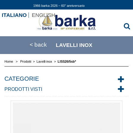
1966 barka 2026 – 60° anniversario
ITALIANO
ENGLISH
< back
LAVELLI INOX
Home
>
Prodotti
>
Lavelli inox
>
LISS26/5sb*
CATEGORIE
PRODOTTI VISTI