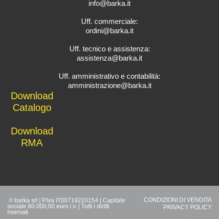
info@barka.it
Uff. commerciale:
ordini@barka.it
Uff. tecnico e assistenza:
assistenza@barka.it
Uff. amministrativo e contabilità:
amministrazione@barka.it
Downlo
ad
Catalo
go
D
ownload
RMA
CONDIZIONI DI VENDITA
© barka srl | P.Iva IT00719220154 | Capitale
sociale 80.000,00 euro i.v. | Tutti i diritti
PRIVACY POLICY
riservati