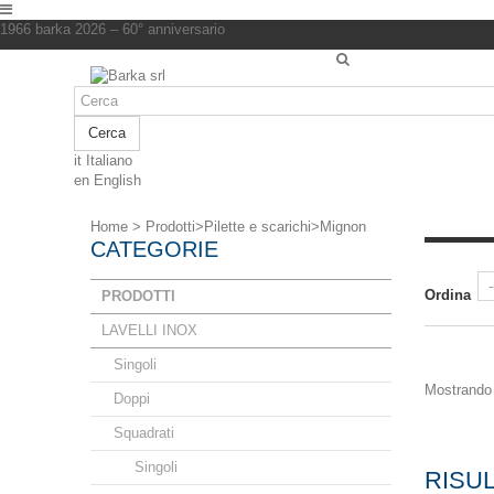
1966 barka 2026 – 60° anniversario
Cerca
it
Italiano
en
English
Home
>
Prodotti
>
Pilette e scarichi
>
Mignon
CATEGORIE
Ordina
PRODOTTI
LAVELLI INOX
Singoli
Mostrando 1
Doppi
Squadrati
Singoli
RISUL