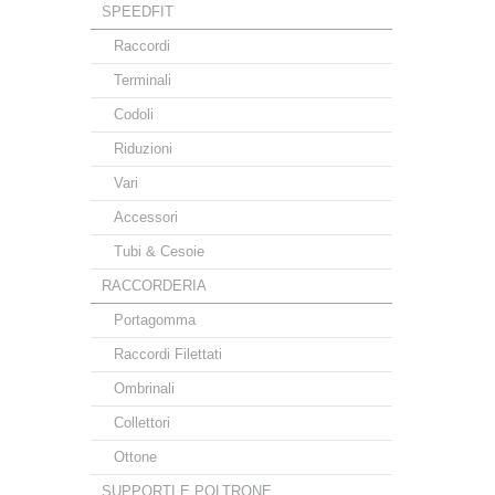
SPEEDFIT
Raccordi
Terminali
Codoli
Riduzioni
Vari
Accessori
Tubi & Cesoie
RACCORDERIA
Portagomma
Raccordi Filettati
Ombrinali
Collettori
Ottone
SUPPORTI E POLTRONE