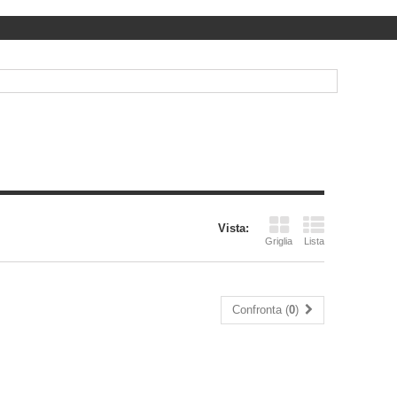
Vista:
Griglia
Lista
Confronta (
0
)