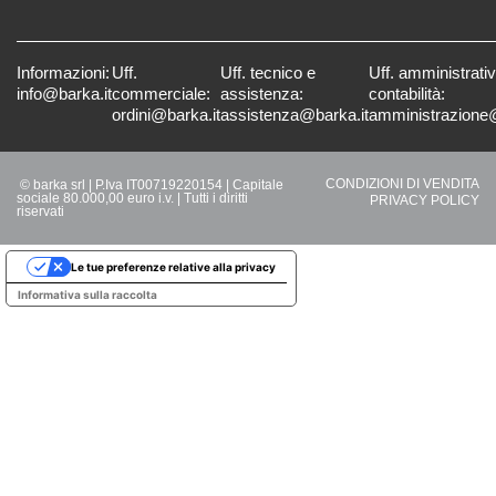
Informazioni:
Uff.
Uff. tecnico e
Uff. amministrati
info@barka.it
commerciale:
assistenza:
contabilità:
ordini@barka.it
assistenza@barka.it
amministrazione@
CONDIZIONI DI VENDITA
© barka srl | P.Iva IT00719220154 | Capitale
sociale 80.000,00 euro i.v. | Tutti i diritti
PRIVACY POLICY
riservati
Le tue preferenze relative alla privacy
Informativa sulla raccolta