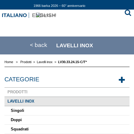
1966 barka 2026 – 60° anniversario
ITALIANO
ENGLISH
< back
LAVELLI INOX
Home
>
Prodotti
>
Lavelli inox
>
LV30.33.24.15-C/T*
CATEGORIE
PRODOTTI
LAVELLI INOX
Singoli
Doppi
Squadrati