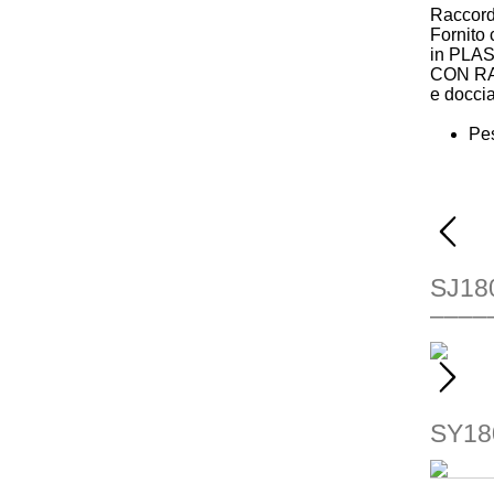
Raccord
Fornito 
in PLA
CON RA
e doccia
Pe
SJ18
––––
SY18