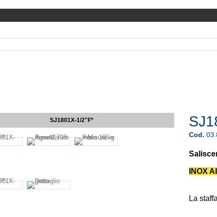
SJ1
SJ1801X-1/2"F*
Cod.
03
Salisce
INOX AI
La staff