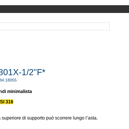
801X-1/2"F*
.84.18055
ndi minimalista
SI 316
a superiore di supporto può scorrere lungo l’asta.