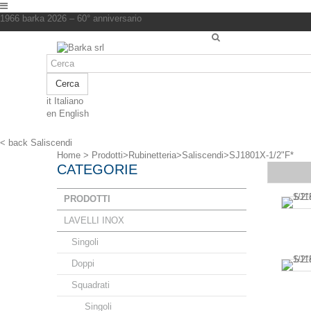
1966 barka 2026 – 60° anniversario
Cerca
it
Italiano
en
English
< back
Saliscendi
Home
>
Prodotti
>
Rubinetteria
>
Saliscendi
>
SJ1801X-1/2"F*
CATEGORIE
PRODOTTI
LAVELLI INOX
Singoli
Doppi
Squadrati
Singoli