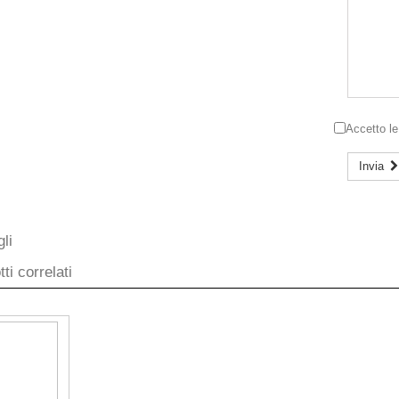
Accetto l
Invia
li
ti correlati