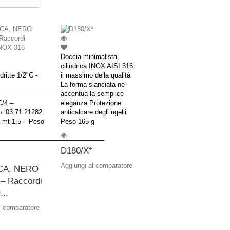
Doccia minimalista,
cilindrica INOX AISI 316:
ritte 1/2"C -
il massimo della qualità
La forma slanciata ne
–––––––––––––––––––––––––––––
accentua la semplice
/4 –
eleganza Protezione
o: 03.71.21282
anticalcare degli ugelli
 mt 1,5 – Peso
Peso 165 g
–––––––––––––––––––––––––––––
D180/X*
Aggiungi al comparatore
CA, NERO
 Raccordi
..
l comparatore