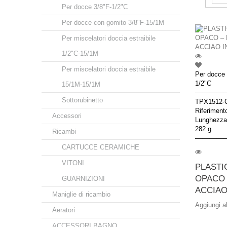
Per docce 3/8"F-1/2"C
Per docce con gomito 3/8"F-15/1M
Per miscelatori doccia estraibile
1/2"C-15/1M
Per miscelatori doccia estraibile
Per docce d
1/2"C
15/1M-15/1M
–––––––––
Sottorubinetto
TPX1512-C
Riferiment
Accessori
Lunghezza
282 g
Ricambi
–––––––––
CARTUCCE CERAMICHE
VITONI
PLASTI
OPACO –
GUARNIZIONI
ACCIAO.
Maniglie di ricambio
Aggiungi a
Aeratori
ACCESSORI BAGNO