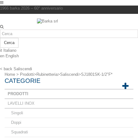
1966 barka 2026 – 60° anniversario
Cerca
it
Italiano
en
English
< back
Saliscendi
Home
>
Prodotti
>
Rubinetteria
>
Saliscendi
>
SJ1801SK-1/2"F*
CATEGORIE
PRODOTTI
LAVELLI INOX
Singoli
Doppi
Squadrati