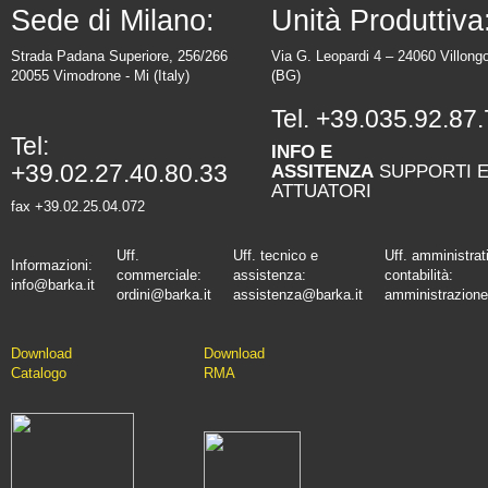
Sede di Milano:
Unità Produttiva
Strada Padana Superiore, 256/266
Via G. Leopardi 4 – 24060 Villong
20055 Vimodrone - Mi (Italy)
(BG)
Tel.
+39.035.92.87.
Tel:
INFO E
+39.02.27.40.80.33
ASSITENZA
SUPPORTI 
ATTUATORI
fax +39.02.25.04.072
Uff.
Uff. tecnico e
Uff. amministrat
Informazioni:
commerciale:
assistenza:
contabilità:
info@barka.it
ordini@barka.it
assistenza@barka.it
amministrazione
Downlo
ad
D
ownload
Catalo
go
RMA