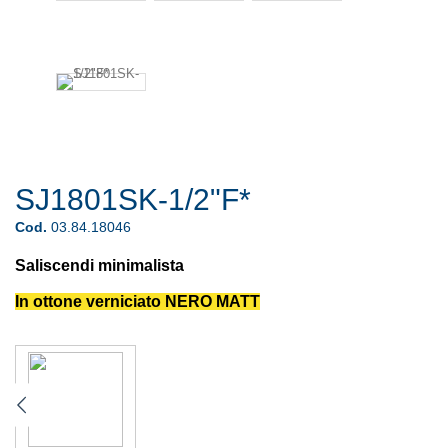
SJ1801SK-1/2"F*
Cod.
03.84.18046
Saliscendi minimalista
In ottone verniciato NERO MATT