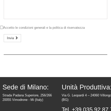
Accetto le
condizioni generali
e la
politica di riservatezza
Invia
Sede di Milano:
Unità Produttiva
Strada Padana Superiore, 256/266
Via G. Leopardi 4 – 24060 Villong
20055 Vimodrone - Mi (Italy)
(BG)
Tel.
+39.035.92.87.