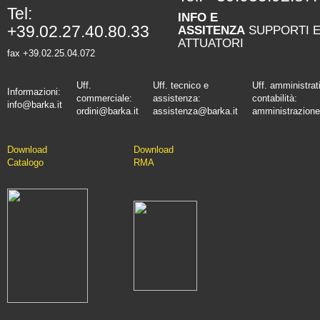
Tel:
INFO E
+39.02.27.40.80.33
ASSITENZA
SUPPORTI 
ATTUATORI
fax +39.02.25.04.072
Uff.
Uff. tecnico e
Uff. amministrat
Informazioni:
commerciale:
assistenza:
contabilità:
info@barka.it
ordini@barka.it
assistenza@barka.it
amministrazione
Downlo
ad
D
ownload
Catalo
go
RMA