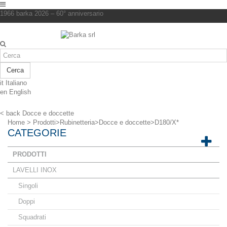
1966 barka 2026 – 60° anniversario
Cerca
it
Italiano
en
English
< back
Docce e doccette
Home
>
Prodotti
>
Rubinetteria
>
Docce e doccette
>
D180/X*
CATEGORIE
PRODOTTI
LAVELLI INOX
Singoli
Doppi
Squadrati