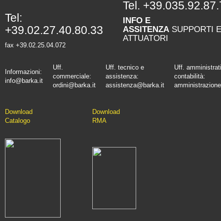
Tel.
+39.035.92.87.
Tel:
INFO E
+39.02.27.40.80.33
ASSITENZA
SUPPORTI 
ATTUATORI
fax +39.02.25.04.072
Uff.
Uff. tecnico e
Uff. amministrat
Informazioni:
commerciale:
assistenza:
contabilità:
info@barka.it
ordini@barka.it
assistenza@barka.it
amministrazione
Downlo
ad
D
ownload
Catalo
go
RMA