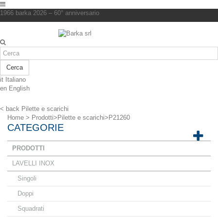
1966 barka 2026 – 60° anniversario
Cerca
it
Italiano
en
English
< back
Pilette e scarichi
Home
>
Prodotti
>
Pilette e scarichi
>
P21260
CATEGORIE
PRODOTTI
LAVELLI INOX
Singoli
Doppi
Squadrati