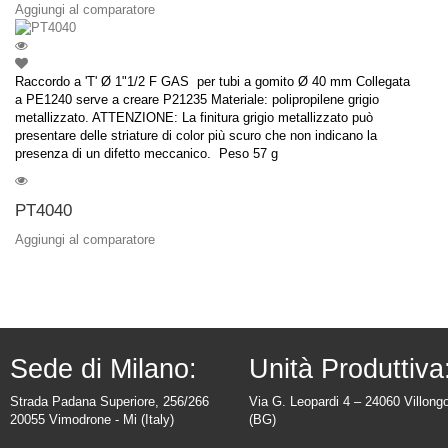
Aggiungi al comparatore
Raccordo a 'T' Ø 1"1/2 F GAS per tubi a gomito Ø 40 mm Collegata
a PE1240 serve a creare P21235 Materiale: polipropilene grigio
metallizzato. ATTENZIONE: La finitura grigio metallizzato può
presentare delle striature di color più scuro che non indicano la
presenza di un difetto meccanico. Peso 57 g
PT4040
Aggiungi al comparatore
Sede di Milano:
Unità Produttiva
Strada Padana Superiore, 256/266
Via G. Leopardi 4 – 24060 Villong
20055 Vimodrone - Mi (Italy)
(BG)