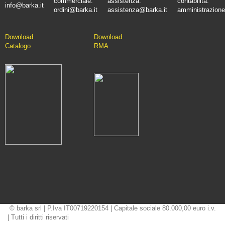
commerciale:
assistenza:
contabilità:
info@barka.it
ordini@barka.it
assistenza@barka.it
amministrazione
Downlo
ad
D
ownload
Catalo
go
RMA
© barka srl | P.Iva IT00719220154 | Capitale sociale 80.000,00 euro i.v.
| Tutti i diritti riservati