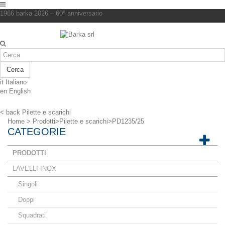
1966 barka 2026 – 60° anniversario
Cerca
it
Italiano
en
English
< back
Pilette e scarichi
Home
>
Prodotti
>
Pilette e scarichi
>
PD1235/25
CATEGORIE
PRODOTTI
LAVELLI INOX
Singoli
Doppi
Squadrati