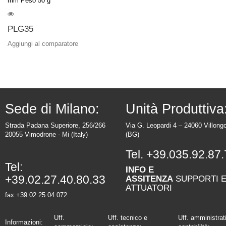
mm Peso 50 g
PLG35
Aggiungi al comparatore
Sede di Milano:
Unità Produttiva
Strada Padana Superiore, 256/266
Via G. Leopardi 4 – 24060 Villong
20055 Vimodrone - Mi (Italy)
(BG)
Tel.
+39.035.92.87.
Tel:
INFO E
+39.02.27.40.80.33
ASSITENZA
SUPPORTI 
ATTUATORI
fax +39.02.25.04.072
Uff.
Uff. tecnico e
Uff. amministrat
Informazioni: