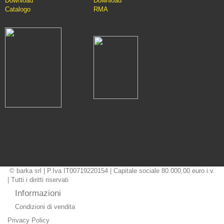
Downlo
ad
D
ownload
Catalo
go
RMA
© barka srl | P.Iva IT00719220154 | Capitale sociale 80.000,00 euro i.v.
| Tutti i diritti riservati
Informazioni
Condizioni di vendita
Privacy Policy