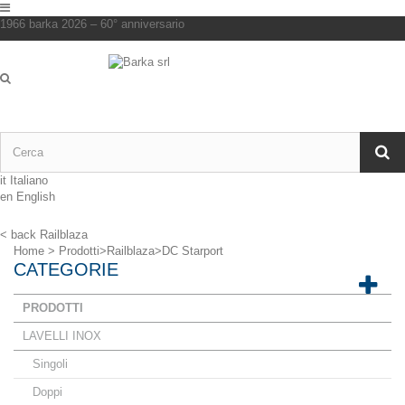
1966 barka 2026 – 60° anniversario
it
Italiano
en
English
< back
Railblaza
Home
>
Prodotti
>
Railblaza
>
DC Starport
CATEGORIE
PRODOTTI
LAVELLI INOX
Singoli
Doppi