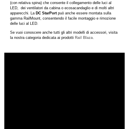
(con relativa spina) che consente il collegamento delle luci al
LED, dei ventilatori da cabina o ecosacandaglio e di molti altri
apparecchi. La
DC StarPort
può anche essere montata sulla
gamma RailMount, consentendo il facile montaggio e rimozione
delle luci al LED.
Se vuoi conoscere anche tutti gli altri modelli di accessori, visita
la nostra categoria dedicata ai prodotti
Rail Blaza
.