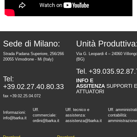
Sede di Milano:
Unità Produttiva
Strada Padana Superiore, 256/266
Via G. Leopardi 4 – 24060 Villong
20055 Vimodrone - Mi (Italy)
(BG)
Tel.
+39.035.92.87.
Tel:
INFO E
+39.02.27.40.80.33
ASSITENZA
SUPPORTI 
ATTUATORI
fax +39.02.25.04.072
Uff.
Uff. tecnico e
Uff. amministrat
Informazioni:
commerciale:
assistenza:
contabilità:
info@barka.it
ordini@barka.it
assistenza@barka.it
amministrazione