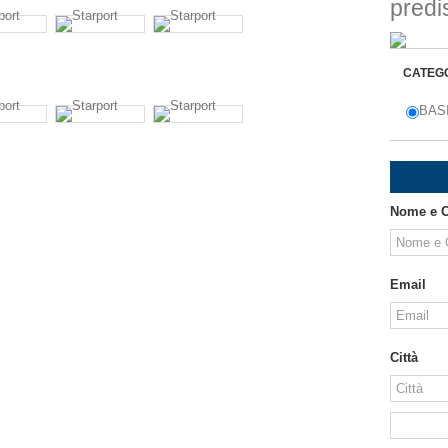
predi
CATEG
BAS
Nome e 
Email
Città