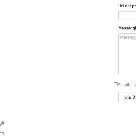
Url del p
Messagg
Accetto l
Invia
li
ca