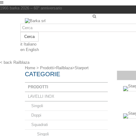
1966 barka 2026 – 60° anniversario
Cerca
it
Italiano
en
English
< back
Railblaza
Home
>
Prodotti
>
Railblaza
>
Starport
CATEGORIE
PRODOTTI
LAVELLI INOX
Singoli
Doppi
Squadrati
Singoli