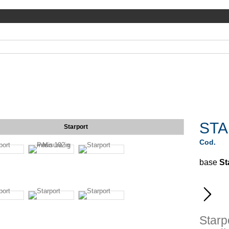
ST
Starport
Cod.
base
St
Star