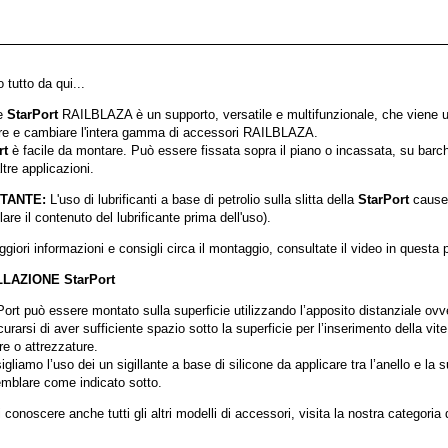
o tutto da qui...
e
StarPort
RAILBLAZA è un supporto, versatile e multifunzionale, che viene u
are e cambiare l'intera gamma di accessori RAILBLAZA.
rt
è facile da montare. Può essere fissata sopra il piano o incassata, su barc
ltre applicazioni.
TANTE:
L'uso di lubrificanti a base di petrolio sulla slitta della
StarPort
causerà
lare il contenuto del lubrificante prima dell'uso).
giori informazioni e consigli circa il montaggio, consultate il video in questa 
LAZIONE StarPort
Port può essere montato sulla superficie utilizzando l’apposito distanziale ovv
curarsi di aver sufficiente spazio sotto la superficie per l’inserimento della vi
re o attrezzature.
gliamo l’uso dei un sigillante a base di silicone da applicare tra l’anello e la s
mblare come indicato sotto.
 conoscere anche tutti gli altri modelli di accessori, visita la nostra categoria