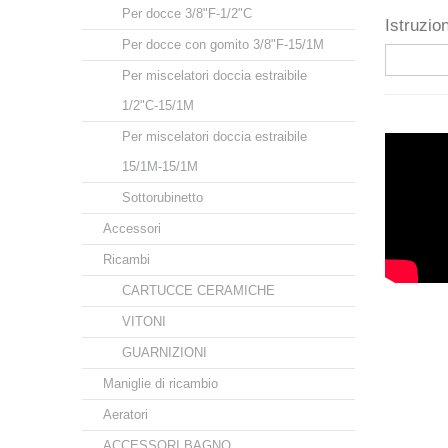
Per docce 3/8"F-1/2"C
Istruzion
Per docce con gomito 3/8"F-15/1M
Per miscelatori doccia estraibile
1/2"C-15/1M
Per miscelatori doccia estraibile
15/1M-15/1M
Sottorubinetto
Accessori
Ricambi
CARTUCCE CERAMICHE
VITONI
GUARNIZIONI
Maniglie di ricambio
Aeratori
ACCESSORI BAGNO