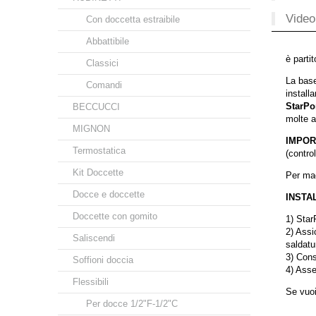
Video
Con doccetta estraibile
Abbattibile
è partit
Classici
La bas
Comandi
install
StarPo
BECCUCCI
molte a
MIGNON
IMPOR
Termostatica
(control
Kit Doccette
Per mag
Docce e doccette
INSTAL
Doccette con gomito
1) Star
2) Assi
Saliscendi
saldatu
3) Consi
Soffioni doccia
4) Asse
Flessibili
Se vuoi
Per docce 1/2"F-1/2"C