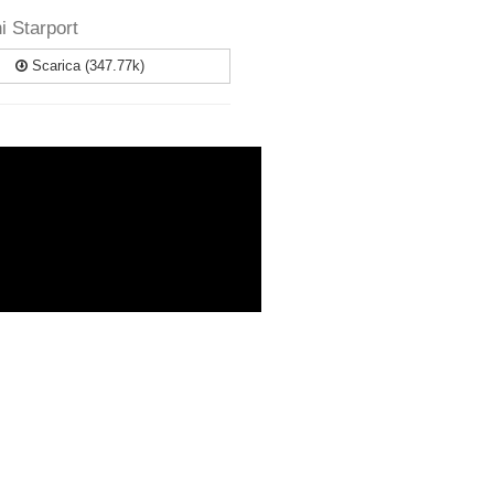
i Starport
Scarica (347.77k)