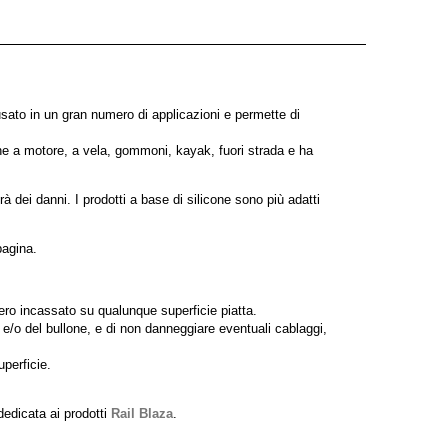
sato in un gran numero di applicazioni e permette di
he a motore, a vela, gommoni, kayak, fuori strada e ha
 dei danni. I prodotti a base di silicone sono più adatti
pagina.
ero incassato su qualunque superficie piatta.
te e/o del bullone, e di non danneggiare eventuali cablaggi,
uperficie.
 dedicata ai prodotti
Rail Blaza
.