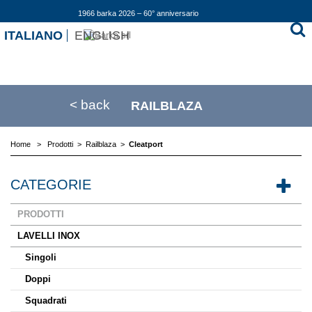
1966 barka 2026 – 60° anniversario
ITALIANO
ENGLISH
< back
RAILBLAZA
Home
>
Prodotti
>
Railblaza
>
Cleatport
CATEGORIE
PRODOTTI
LAVELLI INOX
Singoli
Doppi
Squadrati