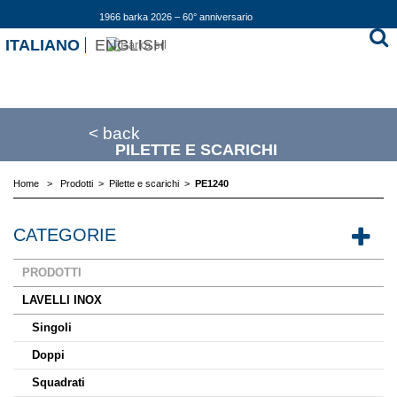
1966 barka 2026 – 60° anniversario
ITALIANO
ENGLISH
< back
PILETTE E SCARICHI
Home
>
Prodotti
>
Pilette e scarichi
>
PE1240
CATEGORIE
PRODOTTI
LAVELLI INOX
Singoli
Doppi
Squadrati