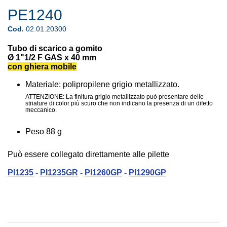
PE1240
Cod.
02.01.20300
Tubo di scarico a gomito
Ø 1"1/2 F GAS x 40 mm
con ghiera mobile
Materiale: polipropilene grigio metallizzato.
ATTENZIONE: La finitura grigio metallizzato può presentare delle
striature di color più scuro che non indicano la presenza di un difetto
meccanico.
Peso 88 g
Può essere collegato direttamente alle pilette
PI1235
-
PI1235GR
-
PI1260GP
-
PI1290GP