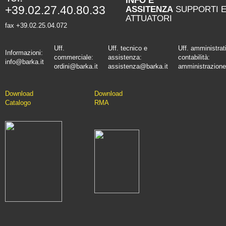
INFO E
+39.02.27.40.80.33
ASSITENZA
SUPPORTI 
ATTUATORI
fax +39.02.25.04.072
Uff.
Uff. tecnico e
Uff. amministrat
Informazioni:
commerciale:
assistenza:
contabilità:
info@barka.it
ordini@barka.it
assistenza@barka.it
amministrazione
Downlo
ad
D
ownload
Catalo
go
RMA