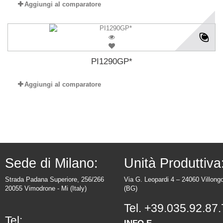
Aggiungi al comparatore
PI1290GP*
Aggiungi al comparatore
Sede di Milano:
Unità Produttiva
Strada Padana Superiore, 256/266
Via G. Leopardi 4 – 24060 Villong
20055 Vimodrone - Mi (Italy)
(BG)
Tel.
+39.035.92.87.
Tel: