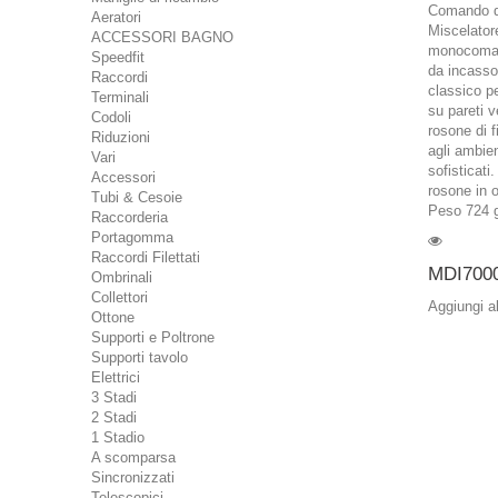
Comando d
Aeratori
Miscelator
ACCESSORI BAGNO
monocoman
Speedfit
da incasso
Raccordi
classico p
Terminali
su pareti ve
Codoli
rosone di f
Riduzioni
agli ambien
Vari
sofisticati
Accessori
rosone in 
Tubi & Cesoie
Peso 724 
Raccorderia
Portagomma
Raccordi Filettati
MDI700
Ombrinali
Collettori
Aggiungi a
Ottone
Supporti e Poltrone
Supporti tavolo
Elettrici
3 Stadi
2 Stadi
1 Stadio
A scomparsa
Sincronizzati
Telescopici