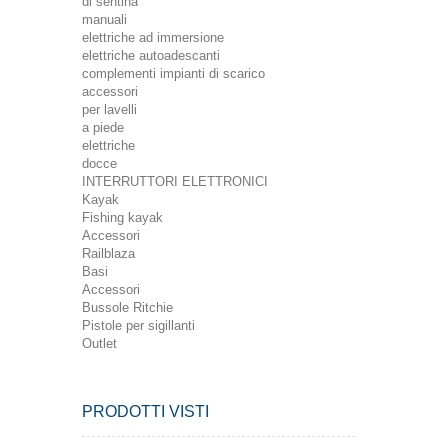
di sentina
manuali
elettriche ad immersione
elettriche autoadescanti
complementi impianti di scarico
accessori
per lavelli
a piede
elettriche
docce
INTERRUTTORI ELETTRONICI
Kayak
Fishing kayak
Accessori
Railblaza
Basi
Accessori
Bussole Ritchie
Pistole per sigillanti
Outlet
PRODOTTI VISTI