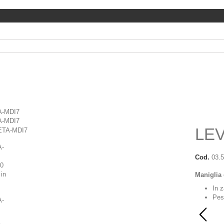
-MDI7
-MDI7
LE
Cod.
03.
Maniglia 
In 
Pes