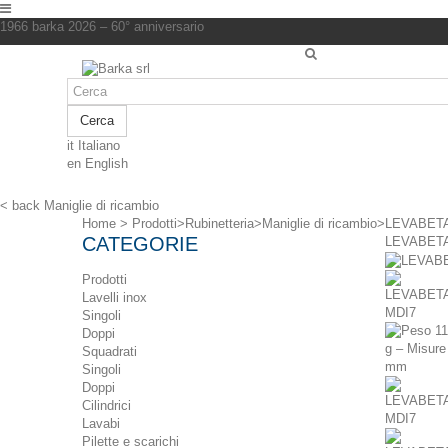
1966 barka 2026 – 60° anniversario
Cerca
it
Italiano
en
English
< back
Maniglie di ricambio
Home
>
Prodotti
>
Rubinetteria
>
Maniglie di ricambio
>
LEVABETA
CATEGORIE
LEVABETA
Prodotti
Lavelli inox
Singoli
Doppi
Squadrati
Singoli
Doppi
Cilindrici
Lavabi
Pilette e scarichi