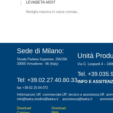
LEVABETA-MDI7
Maniglia classica In zama cromata...
Sede di Milano:
Unità Produ
Strada Padana Superiore, 256/266
20055 Vimodrone - Mi (Italy)
Via G. Leopardi 4 – 240
Tel.
+39.035.
Tel:
+39.02.27.40.80.33
INFO E ASSITEN
fax +39.02.25.04.072
Informazioni:
Uff. commerciale:
Uff. tecnico e assistenza:
Uff. ammi
info@barka.it
ordini@barka.it
assistenza@barka.it
amminist
Downlo
ad
D
ownload
Catalo
go
RMA