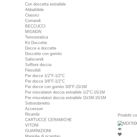
Con doccetta estraibile
Abbattibile
Classici
Comandi
BECCUCCI
MIGNON
Termostatica
Kit Doccette
Docce e doccette
Doccette con gomito
Saliscendi
Soffioni doccia
Flessibili
Per docce 1/2"F-1/2"C
Per docce 3/8"F-1/2"C
Per docce con gomito 3/8"F-15/1M
Per miscelatori doccia estraibile 1/2"C-15/1M
Per miscelatori doccia estraibile 15/1M-15/1M
Sottorubinetto
Accessori
Ricambi
Prodotti cor
CARTUCCE CERAMICHE
VITONI
GUARNIZIONI
Maniglie di ricambio