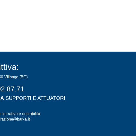
ttiva:
60 Villongo (BG)
92.87.71
ZA
SUPPORTI E ATTUATORI
nistrativo e contabilità:
razione@barka.it