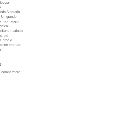
occia
e
do A paratia
 Un grande
er montaggio
rticali Il
initura si adatta
ti più
. Corpo e
ottone cromato.
g
0
l comparatore