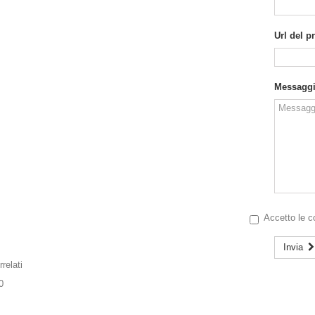
Url del p
Messagg
Accetto le
c
Invia
relati