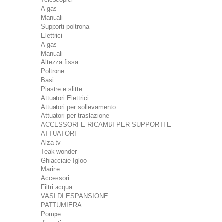
A gas
Manuali
Supporti poltrona
Elettrici
A gas
Manuali
Altezza fissa
Poltrone
Basi
Piastre e slitte
Attuatori Elettrici
Attuatori per sollevamento
Attuatori per traslazione
ACCESSORI E RICAMBI PER SUPPORTI E
ATTUATORI
Alza tv
Teak wonder
Ghiacciaie Igloo
Marine
Accessori
Filtri acqua
VASI DI ESPANSIONE
PATTUMIERA
Pompe