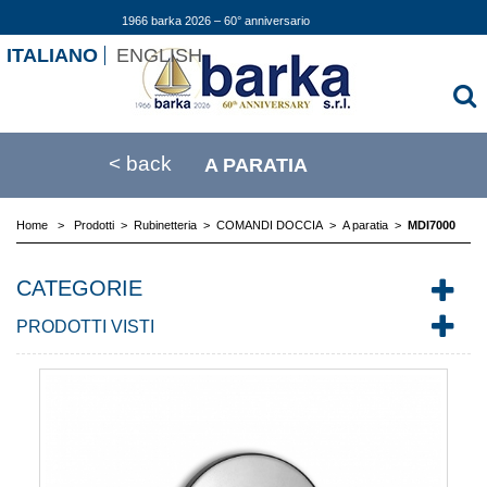
1966 barka 2026 – 60° anniversario
ITALIANO
ENGLISH
< back
A PARATIA
Home
>
Prodotti
>
Rubinetteria
>
COMANDI DOCCIA
>
A paratia
>
MDI7000
CATEGORIE
PRODOTTI VISTI