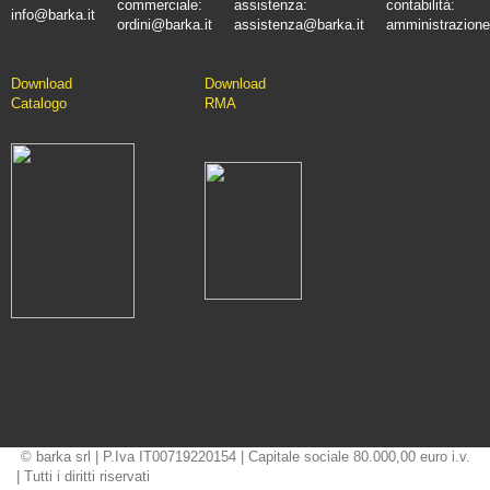
commerciale:
assistenza:
contabilità:
info@barka.it
ordini@barka.it
assistenza@barka.it
amministrazione
Downlo
ad
D
ownload
Catalo
go
RMA
© barka srl | P.Iva IT00719220154 | Capitale sociale 80.000,00 euro i.v.
| Tutti i diritti riservati