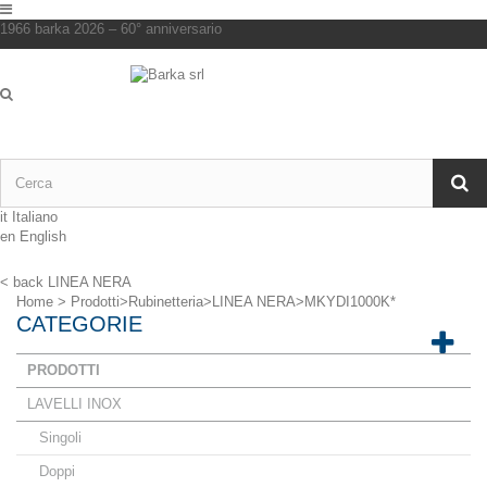
1966 barka 2026 – 60° anniversario
it
Italiano
en
English
< back
LINEA NERA
Home
>
Prodotti
>
Rubinetteria
>
LINEA NERA
>
MKYDI1000K*
CATEGORIE
PRODOTTI
LAVELLI INOX
Singoli
Doppi