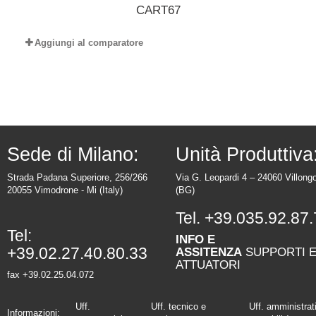
CART67
Aggiungi al comparatore
Sede di Milano:
Unità Produttiva
Strada Padana Superiore, 256/266
Via G. Leopardi 4 – 24060 Villong
20055 Vimodrone - Mi (Italy)
(BG)
Tel.
+39.035.92.87.
Tel:
INFO E
+39.02.27.40.80.33
ASSITENZA
SUPPORTI 
ATTUATORI
fax +39.02.25.04.072
Uff.
Uff. tecnico e
Uff. amministrat
Informazioni: