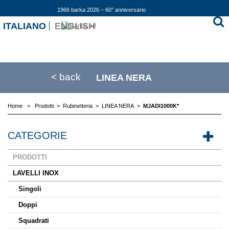
1966 barka 2026 – 60° anniversario
ITALIANO
ENGLISH
< back
LINEA NERA
Home
>
Prodotti
>
Rubinetteria
>
LINEA NERA
>
MJADI1000K*
CATEGORIE
PRODOTTI
LAVELLI INOX
Singoli
Doppi
Squadrati