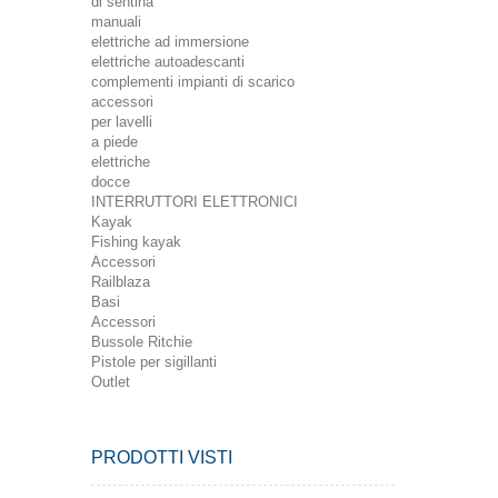
di sentina
manuali
elettriche ad immersione
elettriche autoadescanti
complementi impianti di scarico
accessori
per lavelli
a piede
elettriche
docce
INTERRUTTORI ELETTRONICI
Kayak
Fishing kayak
Accessori
Railblaza
Basi
Accessori
Bussole Ritchie
Pistole per sigillanti
Outlet
PRODOTTI VISTI