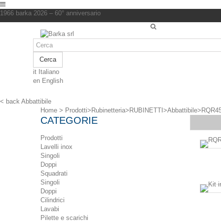
1966 barka 2026 – 60° anniversario
Cerca
it
Italiano
en
English
< back
Abbattibile
Home
>
Prodotti
>
Rubinetteria
>
RUBINETTI
>
Abbattibile
>
RQR45
CATEGORIE
Prodotti
Lavelli inox
Singoli
Doppi
Squadrati
Singoli
Doppi
Cilindrici
Lavabi
Pilette e scarichi