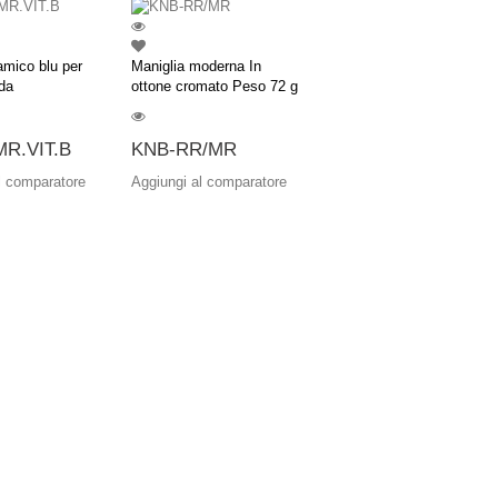
amico blu per
Maniglia moderna In
da
ottone cromato Peso 72 g
R.VIT.B
KNB-RR/MR
l comparatore
Aggiungi al comparatore