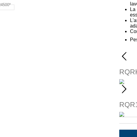
lav
La 
ess
L'a
ada
Cor
Pe
RQRK
RQR1