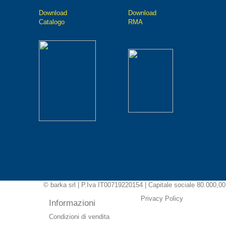
Downlo
ad
D
ownload
Catalo
go
RMA
© barka srl | P.Iva IT00719220154 | Capitale sociale 80.000,00 euro
Privacy Policy
Informazioni
Condizioni di vendita