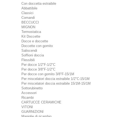
Con doccetta estraibile
Abbattibile
Classici
Comandi
BECCUCCI
MIGNON
Termostatica
Kit Doccette
Docce e doccette
Doccette con gomito
Saliscendi
Soffioni doccia
Flessibili
Per docce 1/2"F-1/2"C
Per docce 3/8"F-1/2"C
Per docce con gomito 3/8"F-15/1M
Per miscelatori doccia estraibile 1/2"C-15/1M
Per miscelatori doccia estraibile 15/1M-15/1M
Sottorubinetto
Accessori
Ricambi
CARTUCCE CERAMICHE
VITONI
GUARNIZIONI
Maniglie di ricambio