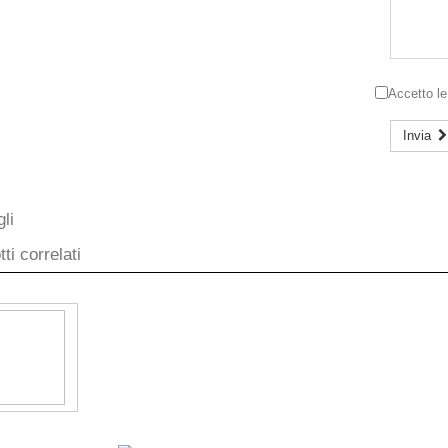
Accetto l
Invia
li
ti correlati