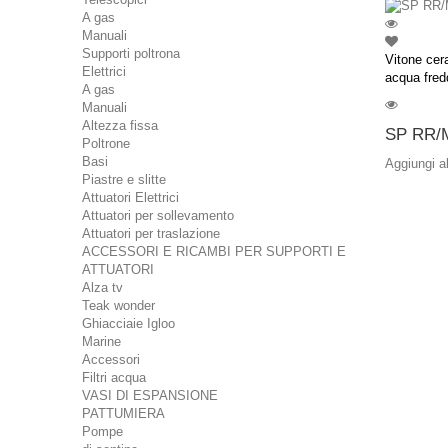
A gas
Manuali
Supporti poltrona
Vitone cer
Elettrici
acqua fred
A gas
Manuali
Altezza fissa
SP RR/M
Poltrone
Basi
Aggiungi a
Piastre e slitte
Attuatori Elettrici
Attuatori per sollevamento
Attuatori per traslazione
ACCESSORI E RICAMBI PER SUPPORTI E
ATTUATORI
Alza tv
Teak wonder
Ghiacciaie Igloo
Marine
Accessori
Filtri acqua
VASI DI ESPANSIONE
PATTUMIERA
Pompe