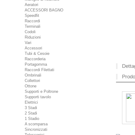
Aeratori
ACCESSORI BAGNO
Speedfit
Raccordi
Terminali
Codoli
Riduzioni
Vari
Accessori
Tubi & Cesoie
Raccorderia
Portagomma
Dettag
Raccordi Filettati
Ombrinali
Prodot
Collettori
Ottone
Supporti e Poltrone
Supporti tavolo
Elettrici
3 Stadi
2 Stadi
1 Stadio
A scomparsa
Sincronizzati
Telescopici