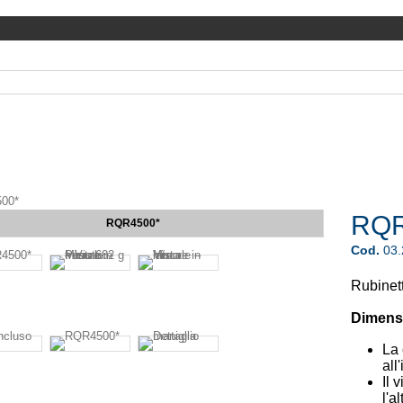
00*
RQR
RQR4500*
Cod.
03
Rubinet
Dimensi
La 
all
Il 
l'a