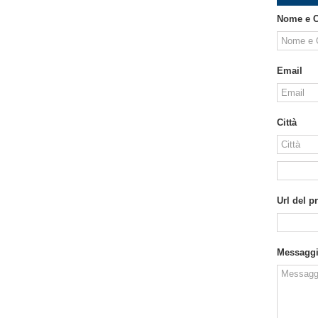
Nome e 
Email
Città
Url del p
Messagg