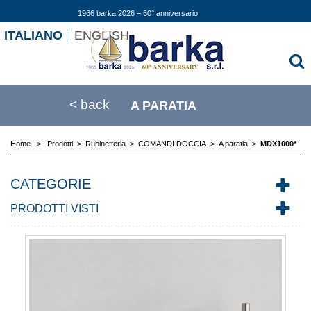
1966 barka 2026 – 60° anniversario
ITALIANO
ENGLISH
< back
A PARATIA
Home
>
Prodotti
>
Rubinetteria
>
COMANDI DOCCIA
>
A paratia
>
MDX1000*
CATEGORIE
PRODOTTI VISTI