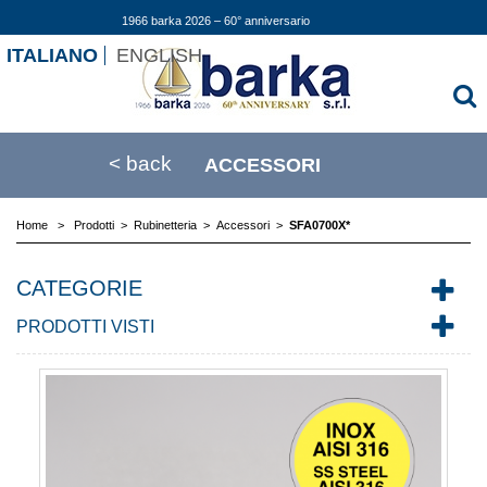
1966 barka 2026 – 60° anniversario
ITALIANO
ENGLISH
< back
ACCESSORI
Home
>
Prodotti
>
Rubinetteria
>
Accessori
>
SFA0700X*
CATEGORIE
PRODOTTI VISTI