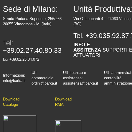
Sede di Milano:
Unità Produttiva
Strada Padana Superiore, 256/266
Via G. Leopardi 4 – 24060 Villong
20055 Vimodrone - Mi (Italy)
(BG)
Tel.
+39.035.92.87.
Tel:
INFO E
+39.02.27.40.80.33
ASSITENZA
SUPPORTI 
ATTUATORI
fax +39.02.25.04.072
Uff.
Uff. tecnico e
Uff. amministrat
Informazioni:
commerciale:
assistenza:
contabilità:
info@barka.it
ordini@barka.it
assistenza@barka.it
amministrazione
Downlo
ad
D
ownload
Catalo
go
RMA