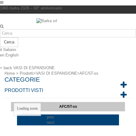
1966 barka 2026 – 60° anniversario
Cerca
it
Italiano
en
English
< back
VASI DI ESPANSIONE
Home
>
Prodotti
>
VASI DI ESPANSIONE
>
AFC/5T-ss
CATEGORIE
PRODOTTI VISTI
AFC/5T-ss
Loading zoom
prev
next