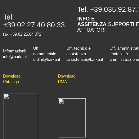
Tel.
+39.035.92.87.
Tel:
INFO E
+39.02.27.40.80.33
ASSITENZA
SUPPORTI 
ATTUATORI
fax +39.02.25.04.072
Uff.
Uff. tecnico e
Uff. amministrat
Informazioni:
commerciale:
assistenza:
contabilità:
info@barka.it
ordini@barka.it
assistenza@barka.it
amministrazione
Downlo
ad
D
ownload
Catalo
go
RMA