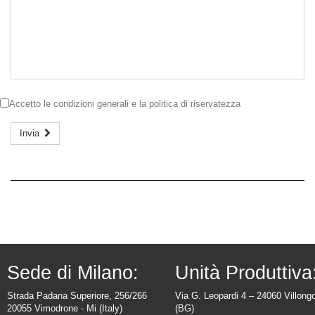
Accetto le
condizioni generali
e la
politica di riservatezza
Invia
Sede di Milano:
Unità Produttiva
Strada Padana Superiore, 256/266
Via G. Leopardi 4 – 24060 Villong
20055 Vimodrone - Mi (Italy)
(BG)