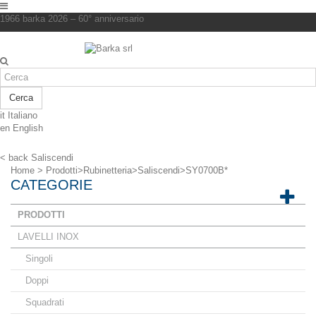
1966 barka 2026 – 60° anniversario
Cerca
it
Italiano
en
English
< back
Saliscendi
Home
>
Prodotti
>
Rubinetteria
>
Saliscendi
>
SY0700B*
CATEGORIE
PRODOTTI
LAVELLI INOX
Singoli
Doppi
Squadrati