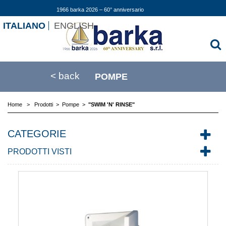
1966 barka 2026 – 60° anniversario
ITALIANO
ENGLISH
< back
POMPE
Home
>
Prodotti
>
Pompe
>
"SWIM 'N' RINSE"
CATEGORIE
PRODOTTI VISTI