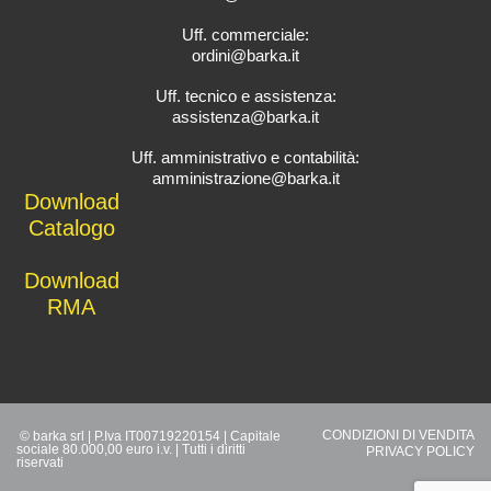
Uff. commerciale:
ordini@barka.it
Uff. tecnico e assistenza:
assistenza@barka.it
Uff. amministrativo e contabilità:
amministrazione@barka.it
Downlo
ad
Catalo
go
D
ownload
RMA
CONDIZIONI DI VENDITA
© barka srl | P.Iva IT00719220154 | Capitale
sociale 80.000,00 euro i.v. | Tutti i diritti
PRIVACY POLICY
riservati