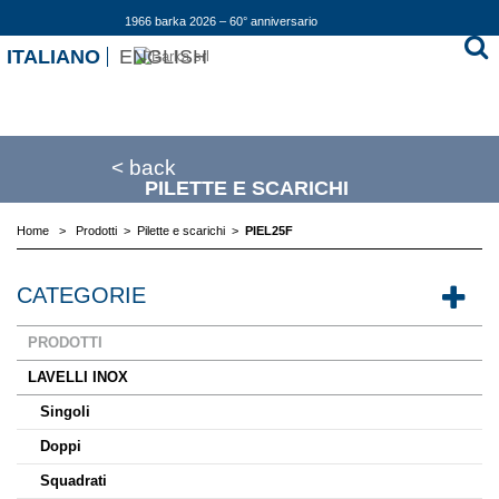
1966 barka 2026 – 60° anniversario
ITALIANO
ENGLISH
< back
PILETTE E SCARICHI
Home
>
Prodotti
>
Pilette e scarichi
>
PIEL25F
CATEGORIE
PRODOTTI
LAVELLI INOX
Singoli
Doppi
Squadrati