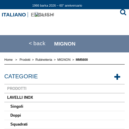
1966 barka 2026 – 60° anniversario
ITALIANO
ENGLISH
< back
MIGNON
Home
>
Prodotti
>
Rubinetteria
>
MIGNON
>
MM5600
CATEGORIE
PRODOTTI
LAVELLI INOX
Singoli
Doppi
Squadrati