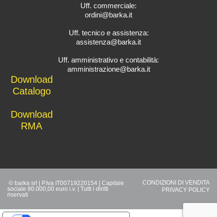
Uff. commerciale:
ordini@barka.it
Uff. tecnico e assistenza:
assistenza@barka.it
Uff. amministrativo e contabilità:
amministrazione@barka.it
Downlo
ad
Catalo
go
D
ownload
RMA
CONDIZIONI DI VENDITA
© barka srl | P.Iva IT00719220154 | Capitale
sociale 80.000,00 euro i.v. | Tutti i diritti
PRIVACY POLICY
riservati