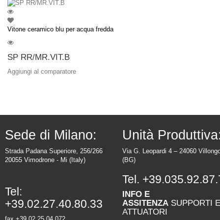
Vitone ceramico blu per acqua fredda
SP RR/MR.VIT.B
Aggiungi al comparatore
Sede di Milano:
Unità Produttiva
Strada Padana Superiore, 256/266
Via G. Leopardi 4 – 24060 Villong
20055 Vimodrone - Mi (Italy)
(BG)
Tel.
+39.035.92.87.
Tel:
INFO E
+39.02.27.40.80.33
ASSITENZA
SUPPORTI 
ATTUATORI
fax +39.02.25.04.072