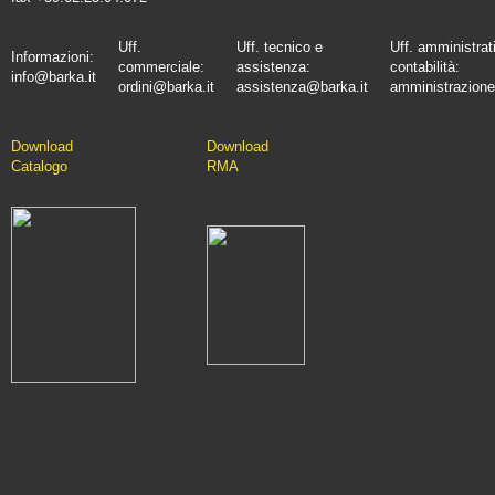
Uff.
Uff. tecnico e
Uff. amministrat
Informazioni:
commerciale:
assistenza:
contabilità:
info@barka.it
ordini@barka.it
assistenza@barka.it
amministrazione
Downlo
ad
D
ownload
Catalo
go
RMA