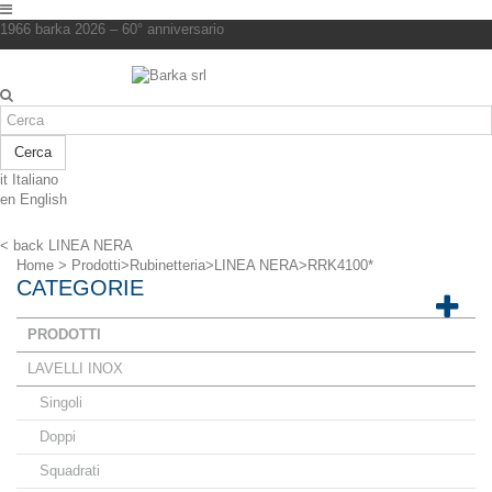
1966 barka 2026 – 60° anniversario
Cerca
it
Italiano
en
English
< back
LINEA NERA
Home
>
Prodotti
>
Rubinetteria
>
LINEA NERA
>
RRK4100*
CATEGORIE
PRODOTTI
LAVELLI INOX
Singoli
Doppi
Squadrati