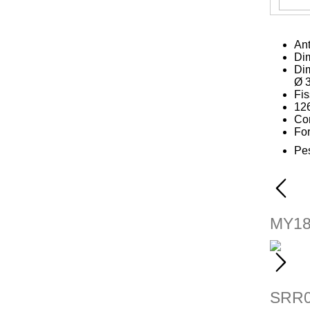
Ant
Dim
Dim
Ø 
Fis
126
Com
For
Pe
MY18
SRR0