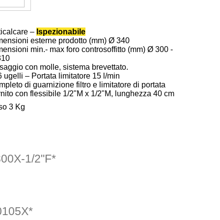
icalcare –
Ispezionabile
ensioni esterne prodotto (mm) Ø 340
ensioni min.- max foro controsoffitto (mm) Ø 300 -
310
saggio con molle, sistema brevettato.
 ugelli – Portata limitatore 15 l/min
pleto di guarnizione filtro e limitatore di portata
nito con flessibile 1/2"M x 1/2"M, lunghezza 40 cm
so 3 Kg
00X-1/2"F*
105X*