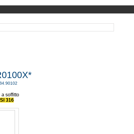
0100X*
.84.90102
 a soffitto
SI 316