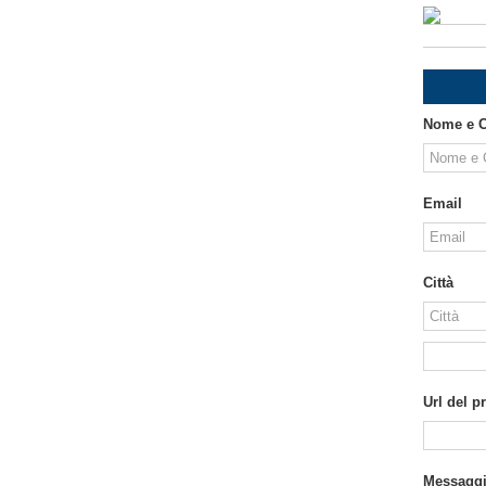
Nome e 
Email
Città
Url del p
Messagg