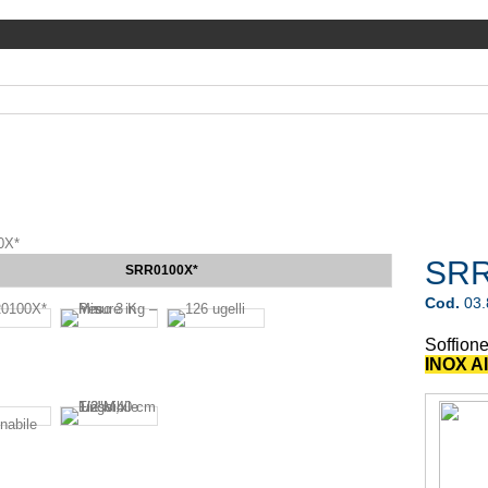
0X*
SRR
SRR0100X*
Cod.
03
Soffione
INOX AI