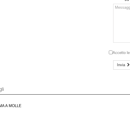
Accetto l
Invia
li
MA A MOLLE