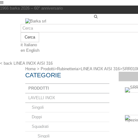
1966 barka 2026 – 60° anniversario
Cerca
it
Italiano
en
English
< back
LINEA INOX AISI 316
Home
>
Prodotti
>
Rubinetteria
>
LINEA INOX AISI 316
>
SRR010
CATEGORIE
PRODOTTI
LAVELLI INOX
Singoli
Doppi
Squadrati
Singoli