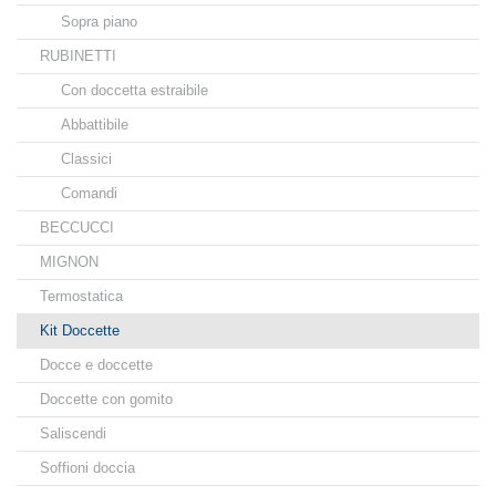
Sopra piano
RUBINETTI
Con doccetta estraibile
Abbattibile
Classici
Comandi
BECCUCCI
MIGNON
Termostatica
Kit Doccette
Docce e doccette
Doccette con gomito
Saliscendi
Soffioni doccia