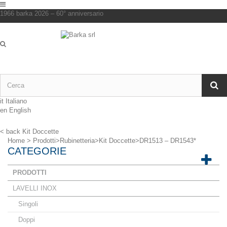
1966 barka 2026 – 60° anniversario
it
Italiano
en
English
< back
Kit Doccette
Home
>
Prodotti
>
Rubinetteria
>
Kit Doccette
>
DR1513 – DR1543*
CATEGORIE
PRODOTTI
LAVELLI INOX
Singoli
Doppi