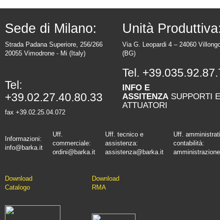
Sede di Milano:
Unità Produttiva
Strada Padana Superiore, 256/266
Via G. Leopardi 4 – 24060 Villong
20055 Vimodrone - Mi (Italy)
(BG)
Tel.
+39.035.92.87.
Tel:
INFO E
+39.02.27.40.80.33
ASSITENZA
SUPPORTI 
ATTUATORI
fax +39.02.25.04.072
Uff.
Uff. tecnico e
Uff. amministrat
Informazioni:
commerciale:
assistenza:
contabilità:
info@barka.it
ordini@barka.it
assistenza@barka.it
amministrazione
Downlo
ad
D
ownload
Catalo
go
RMA