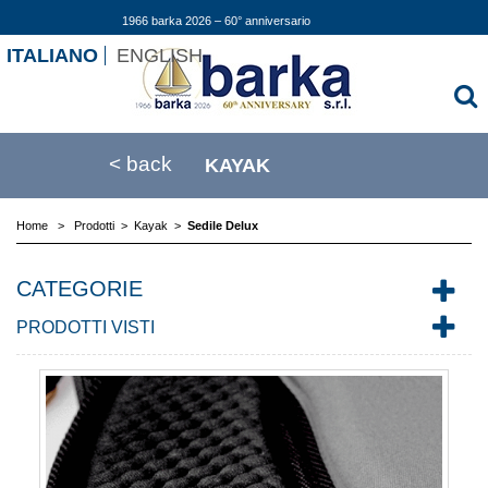
1966 barka 2026 – 60° anniversario
ITALIANO
ENGLISH
< back
KAYAK
Home
>
Prodotti
>
Kayak
>
Sedile Delux
CATEGORIE
PRODOTTI VISTI