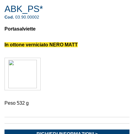
ABK_PS*
Cod.
03.90.00002
Portasalviette
In ottone verniciato NERO MATT
Peso 532 g