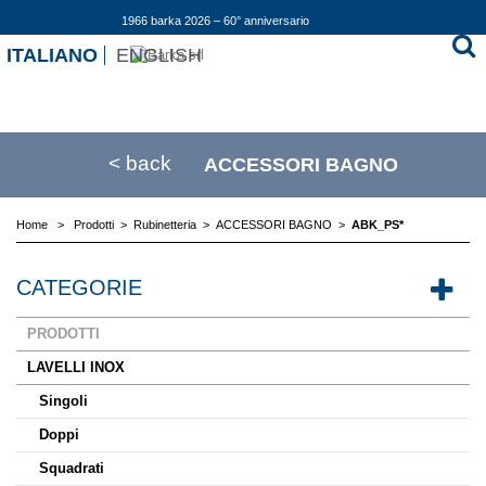
1966 barka 2026 – 60° anniversario
ITALIANO
ENGLISH
< back
ACCESSORI BAGNO
Home
>
Prodotti
>
Rubinetteria
>
ACCESSORI BAGNO
>
ABK_PS*
CATEGORIE
PRODOTTI
LAVELLI INOX
Singoli
Doppi
Squadrati