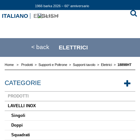
1966 barka 2026 – 60° anniversario
ITALIANO
ENGLISH
< back
ELETTRICI
Home
>
Prodotti
>
Supporti e Poltrone
>
Supporti tavolo
>
Elettrici
>
18898HT
CATEGORIE
PRODOTTI
LAVELLI INOX
Singoli
Doppi
Squadrati