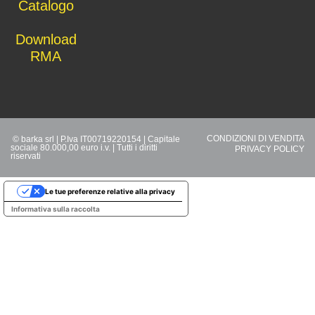
Catalo
go
D
ownload
RMA
CONDIZIONI DI VENDITA
© barka srl | P.Iva IT00719220154 | Capitale
sociale 80.000,00 euro i.v. | Tutti i diritti
PRIVACY POLICY
riservati
Le tue preferenze relative alla privacy
Informativa sulla raccolta