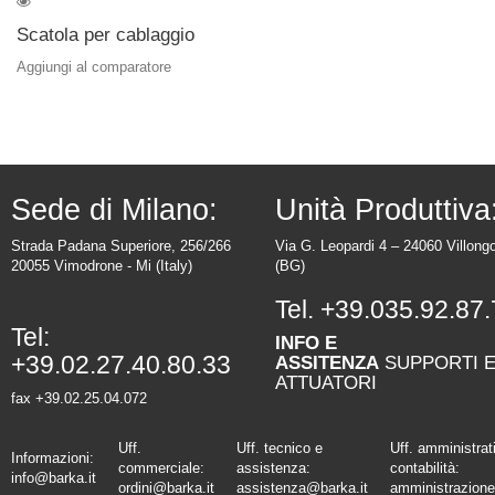
Scatola per cablaggio
Aggiungi al comparatore
Sede di Milano:
Unità Produttiva
Strada Padana Superiore, 256/266
Via G. Leopardi 4 – 24060 Villong
20055 Vimodrone - Mi (Italy)
(BG)
Tel.
+39.035.92.87.
Tel:
INFO E
+39.02.27.40.80.33
ASSITENZA
SUPPORTI 
ATTUATORI
fax +39.02.25.04.072
Uff.
Uff. tecnico e
Uff. amministrat
Informazioni:
commerciale:
assistenza:
contabilità:
info@barka.it
ordini@barka.it
assistenza@barka.it
amministrazione