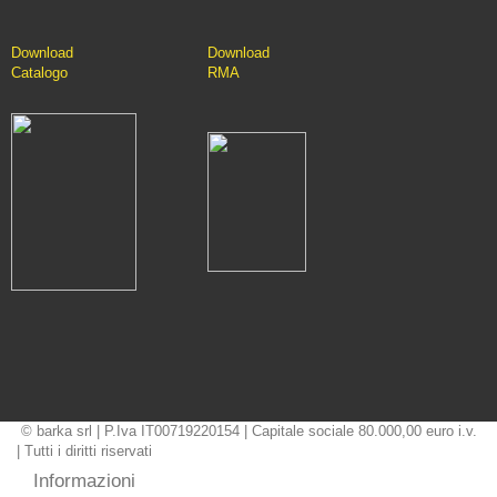
Downlo
ad
D
ownload
Catalo
go
RMA
© barka srl | P.Iva IT00719220154 | Capitale sociale 80.000,00 euro i.v.
| Tutti i diritti riservati
Informazioni