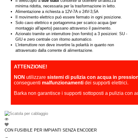
Il telescopio a
due stadi
consente di ottenere un'altezza
minima ridotta, necessaria per la trasformazione in letto.
Alimentazione a richiesta a
12V-7A o 24V-3,5A
Il movimento elettrico può essere fermato in ogni posizione.
Solo cavo elettrico e portagomma per scarico acqua (per
montaggio all'aperto) passano attraverso il pavimento.
Azionato tramite un interruttore (non fornito) a 3 posizioni: SU -
GIU e zero centrale con ritorno automatico.
L'interruttore non deve invertire la polarità in quanto non
attraversato dalla corrente di alimentazione.
ATTENZIONE!
NON
utilizzare
sistemi di pulizia con acqua in pressio
conseguenti
malfunzionamenti
dei supporti elettrici.
Barka non garantisce i supporti sottoposti a pulizia con 
CON FUSIBILE PER IMPIANTI SENZA ENCODER