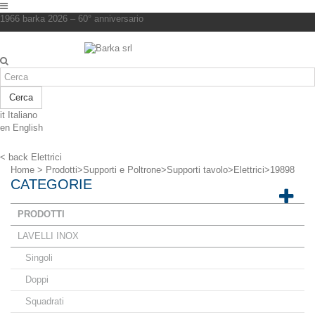
1966 barka 2026 – 60° anniversario
Cerca
it
Italiano
en
English
< back
Elettrici
Home
>
Prodotti
>
Supporti e Poltrone
>
Supporti tavolo
>
Elettrici
>
19898
CATEGORIE
PRODOTTI
LAVELLI INOX
Singoli
Doppi
Squadrati