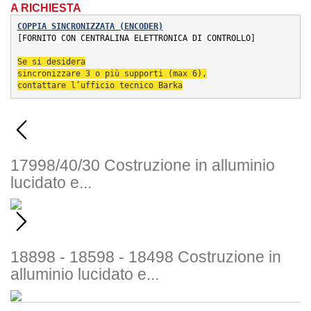
A RICHIESTA
COPPIA SINCRONIZZATA (ENCODER
)
[FORNITO CON CENTRALINA ELETTRONICA DI CONTROLLO]
Se si desidera
sincronizzare 3 
o più supporti (max 6),
contattare l’ufficio 
tecnico Barka
17998/40/30
Costruzione in alluminio
lucidato e...
18898 - 18598 - 18498
Costruzione in
alluminio lucidato e...