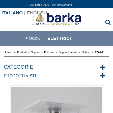
1966 barka 2026 – 60° anniversario
ITALIANO
ENGLISH
< back
ELETTRICI
Home
>
Prodotti
>
Supporti e Poltrone
>
Supporti tavolo
>
Elettrici
>
17A70
CATEGORIE
PRODOTTI VISTI