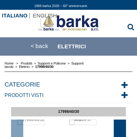
1966 barka 2026 – 60° anniversario
ITALIANO
ENGLISH
< back
ELETTRICI
Home
>
Prodotti
>
Supporti e Poltrone
>
Supporti
tavolo
>
Elettrici
>
17998/40/30
CATEGORIE
PRODOTTI VISTI
17998/40/30