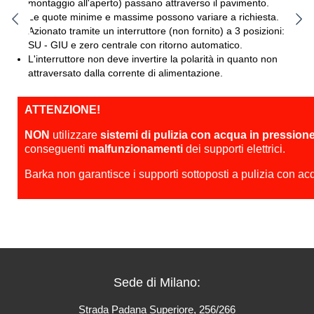
montaggio all'aperto) passano attraverso il pavimento.
Le quote minime e massime possono variare a richiesta.
Azionato tramite un interruttore (non fornito) a 3 posizioni:
SU - GIU e zero centrale con ritorno automatico.
L'interruttore non deve invertire la polarità in quanto non
attraversato dalla corrente di alimentazione.
ATTENZIONE!
NON
utilizzare
sistemi di pulizia con acqua in pression
conseguenti
malfunzionamenti
dei supporti elettrici.
Barka non garantisce i supporti sottoposti a pulizia con ac
Sede di Milano:
Strada Padana Superiore, 256/266