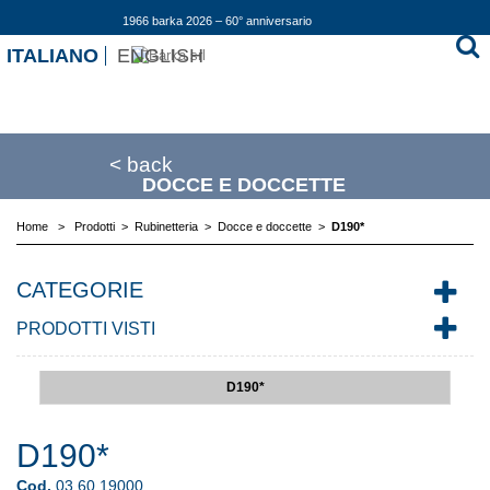
1966 barka 2026 – 60° anniversario
ITALIANO
ENGLISH
< back
DOCCE E DOCCETTE
Home
>
Prodotti
>
Rubinetteria
>
Docce e doccette
>
D190*
CATEGORIE
PRODOTTI VISTI
D190*
D190*
Cod.
03.60.19000