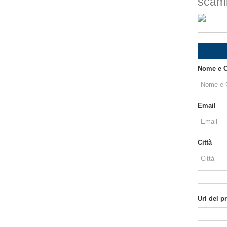
scamb
Nome e 
Email
Città
Url del p