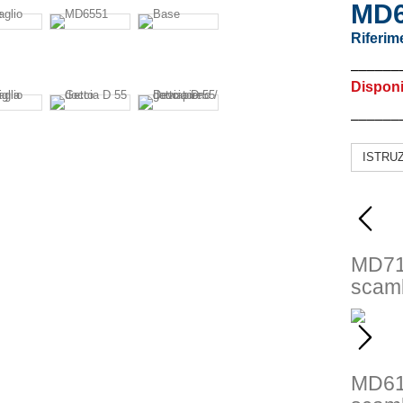
MD6
Riferim
––––––
Disponi
––––––
ISTRU
MD7
scamb
MD6