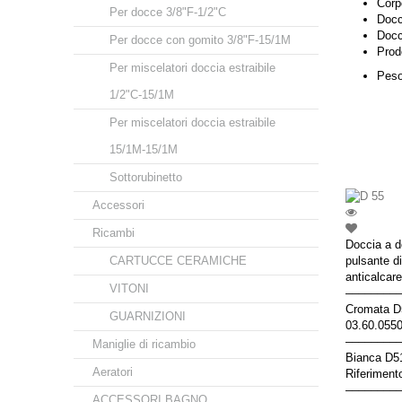
Corp
Per docce 3/8"F-1/2"C
Docc
Docci
Per docce con gomito 3/8"F-15/1M
Prodo
Per miscelatori doccia estraibile
Peso
1/2"C-15/1M
Per miscelatori doccia estraibile
15/1M-15/1M
Sottorubinetto
Accessori
Ricambi
Doccia a d
CARTUCCE CERAMICHE
pulsante d
anticalcare
VITONI
–––––––––
Cromata D5
GUARNIZIONI
03.60.055
–––––––––
Maniglie di ricambio
Bianca D5
Aeratori
Riferiment
–––––––––
ACCESSORI BAGNO