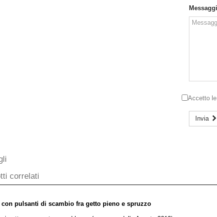
Messagg
Accetto l
Invia
li
ti correlati
 con pulsanti di scambio fra getto pieno e spruzzo