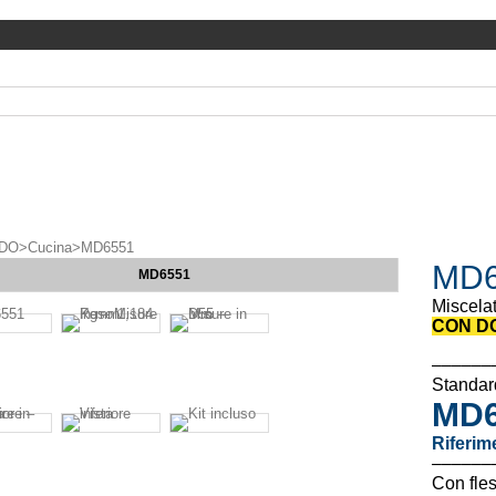
DO
>
Cucina
>
MD6551
MD6
MD6551
Miscela
CON D
––––––
Standard
MD6
Riferim
––––––
Con fles