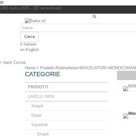
1966 barka 2026 – 60° anniversario
Cerca
it
Italiano
en
English
< back
Cucina
Home
>
Prodotti
>
Rubinetteria
>
MISCELATORI
>
MONOCOMAN
CATEGORIE
PRODOTTI
LAVELLI INOX
Singoli
Doppi
Squadrati
Singoli