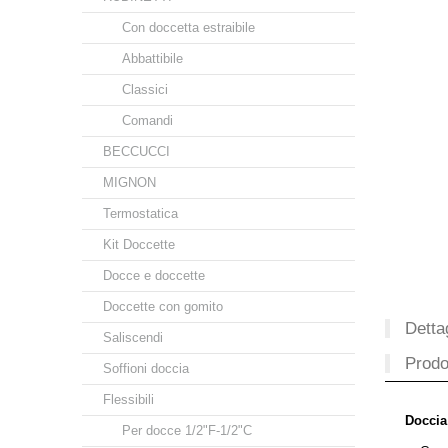
Con doccetta estraibile
Abbattibile
Classici
Comandi
BECCUCCI
MIGNON
Termostatica
Kit Doccette
Docce e doccette
Doccette con gomito
Dettag
Saliscendi
Prodot
Soffioni doccia
Flessibili
Doccia
Per docce 1/2"F-1/2"C