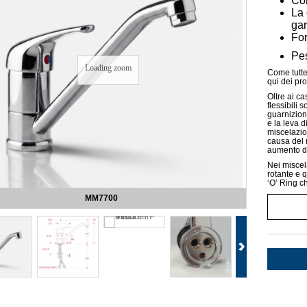
Cor
La 
gar
For
Pe
Loading zoom
Come tutte
qui dei pr
Oltre ai ca
flessibili 
guarnizioni
e la leva 
miscelazio
causa del 
aumento de
Nei miscel
rotante e q
‘O’ Ring ch
MM7700