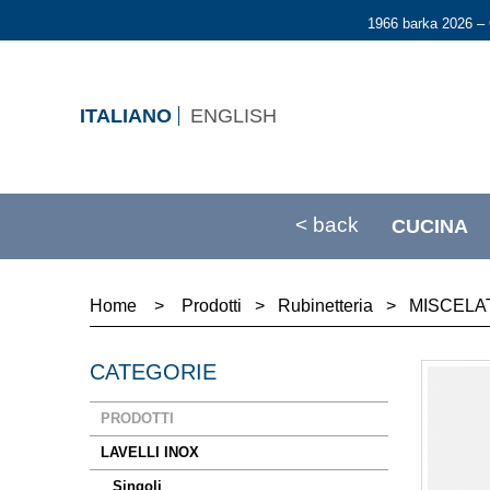
1966 barka 2026 – 
ITALIANO
ENGLISH
< back
CUCINA
Home
>
Prodotti
>
Rubinetteria
>
MISCELA
CATEGORIE
PRODOTTI
LAVELLI INOX
Singoli