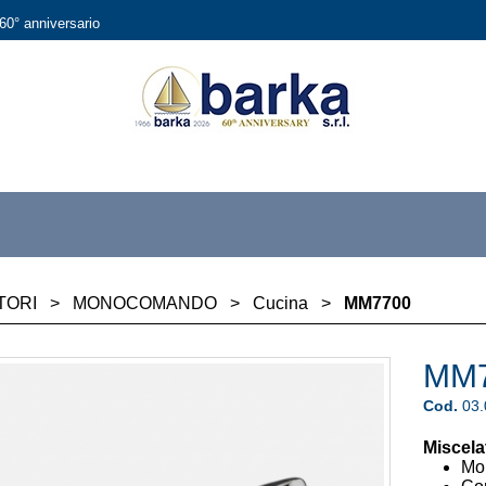
60° anniversario
TORI
>
MONOCOMANDO
>
Cucina
>
MM7700
MM
Cod.
03
Miscela
Mo