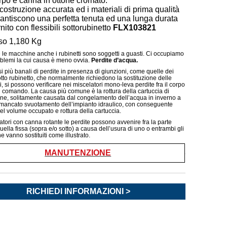
po e canna in ottone cromato.
costruzione accurata ed i materiali di prima qualità
antiscono una perfetta tenuta ed una lunga durata
nito con flessibili sottorubinetto
FLX103821
so 1,180 Kg
 le macchine anche i rubinetti sono soggetti a guasti. Ci occupiamo
oblemi la cui causa è meno ovvia.
Perdite d’acqua.
si più banali di perdite in presenza di giunzioni, come quelle dei
sotto rubinetto, che normalmente richiedono la sostituzione delle
, si possono verificare nei miscelatori mono-leva perdite fra il corpo
di comando. La causa più comune è la rottura della cartuccia di
ne, solitamente causata dal congelamento dell’acqua in inverno a
mancato svuotamento dell’impianto idraulico, con conseguente
l volume occupato e rottura della cartuccia.
atori con canna rotante le perdite possono avvenire fra la parte
uella fissa (sopra e/o sotto) a causa dell’usura di uno o entrambi gli
e vanno sostituiti come illustrato.
MANUTENZIONE
RICHIEDI INFORMAZIONI >