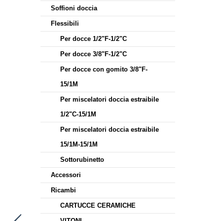
Soffioni doccia
Flessibili
Per docce 1/2"F-1/2"C
Per docce 3/8"F-1/2"C
Per docce con gomito 3/8"F-
15/1M
Per miscelatori doccia estraibile
1/2"C-15/1M
Per miscelatori doccia estraibile
15/1M-15/1M
Sottorubinetto
Accessori
Ricambi
CARTUCCE CERAMICHE
VITONI