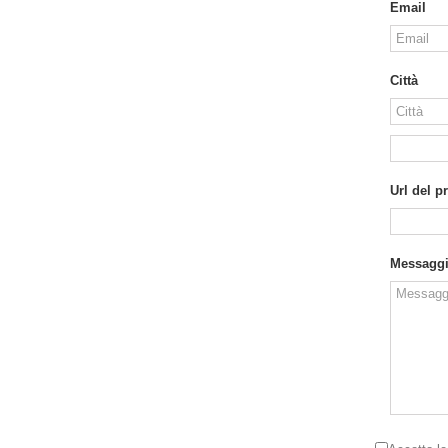
Email
Città
Url del p
Messagg