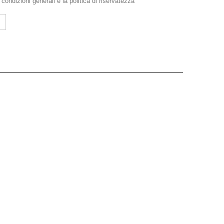
e
condizioni generali
e la
politica di riservatezza