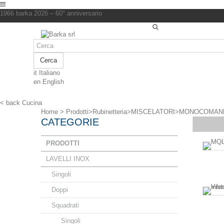
1966 barka 2026 – 60° anniversario
Cerca
it
Italiano
en
English
< back
Cucina
Home
>
Prodotti
>
Rubinetteria
>
MISCELATORI
>
MONOCOMAN
CATEGORIE
PRODOTTI
LAVELLI INOX
Singoli
Doppi
Squadrati
Singoli