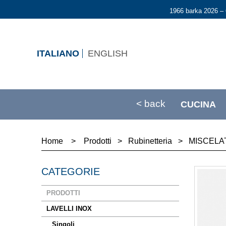
1966 barka 2026 – 
ITALIANO
ENGLISH
< back
CUCINA
Home
>
Prodotti
>
Rubinetteria
>
MISCELA
CATEGORIE
PRODOTTI
LAVELLI INOX
Singoli