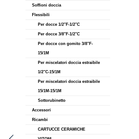
Soffioni doccia
Flessibili
Per docce 1/2"F-1/2"C
Per docce 3/8"F-1/2"C
Per docce con gomito 3/8"F-
15/1M
Per miscelatori doccia estraibile
1/2"C-15/1M
Per miscelatori doccia estraibile
15/1M-15/1M
Sottorubinetto
Accessori
Ricambi
CARTUCCE CERAMICHE
VITONI