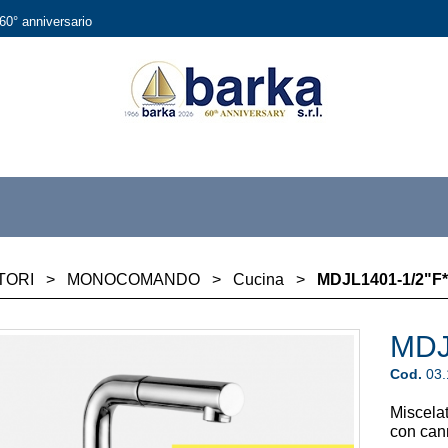
60° anniversario
TORI
>
MONOCOMANDO
>
Cucina
>
MDJL1401-1/2"F*
MDJ
Cod.
03
Miscel
con can