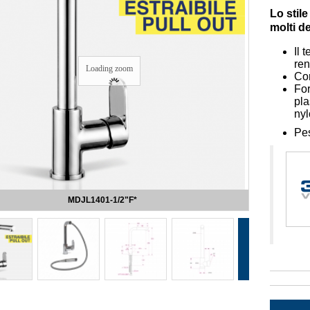
Lo stil
molti d
Il 
ren
Loading zoom
Cor
For
pla
nyl
Pe
MDJL1401-1/2"F*