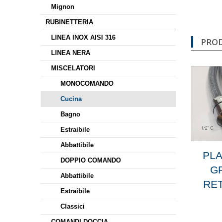
Mignon
RUBINETTERIA
LINEA INOX AISI 316
PROD
LINEA NERA
MISCELATORI
MONOCOMANDO
Cucina
Bagno
Estraibile
Abbattibile
PLA
DOPPIO COMANDO
G
Abbattibile
RET
Estraibile
Classici
COMANDI DOCCIA