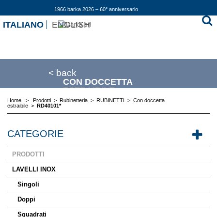
1966 barka 2026 – 60° anniversario
ITALIANO
ENGLISH
< back
CON DOCCETTA
ESTRAIBILE
Home
>
Prodotti
>
Rubinetteria
>
RUBINETTI
>
Con doccetta
estraibile
>
RD40101*
CATEGORIE
PRODOTTI
LAVELLI INOX
Singoli
Doppi
Squadrati