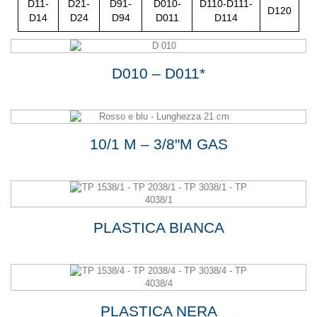
D11-
D21-
D91-
D010-
D110-D111-
D120
D14
D24
D94
D011
D114
D010 – D011*
10/1 M – 3/8"M GAS
PLASTICA BIANCA
PLASTICA NERA