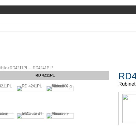
ibile
>
RD4211PL – RD4241PL*
RD4
RD 4211PL
Rubinett