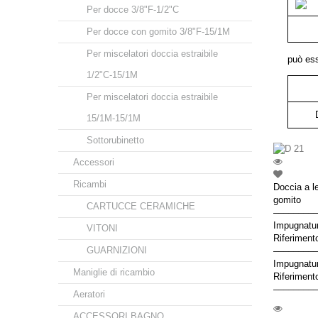
Per docce 3/8"F-1/2"C
Per docce con gomito 3/8"F-15/1M
Per miscelatori doccia estraibile
può es
1/2"C-15/1M
Per miscelatori doccia estraibile
15/1M-15/1M
Sottorubinetto
Accessori
Ricambi
Doccia a l
gomito
CARTUCCE CERAMICHE
–––––––––
Impugnatu
VITONI
Riferiment
GUARNIZIONI
–––––––––
Impugnatu
Maniglie di ricambio
Riferiment
–––––––––
Aeratori
ACCESSORI BAGNO