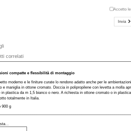
Accetto l
Invia
li
ti correlati
ioni compatte e flessibilità di montaggio
etto moderno e le finiture curate lo rendono adatto anche per le ambientazioni 
o e maniglia in ottone cromato. Doccia in polipropilene con levetta a molla a
 in plastica da m 1,5 bianco o nero. A richiesta in ottone cromato o in plastic
tto totalmente in Italia.
 900 g
––––––––––––––––––––––––––––––––––––––––––––––––––––––––––––––––
esta...