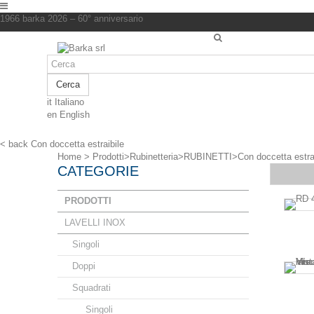
1966 barka 2026 – 60° anniversario
Cerca
it
Italiano
en
English
< back
Con doccetta estraibile
Home
>
Prodotti
>
Rubinetteria
>
RUBINETTI
>
Con doccetta estra
CATEGORIE
PRODOTTI
LAVELLI INOX
Singoli
Doppi
Squadrati
Singoli