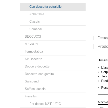
Con doccetta estraibile
Abbattibile
Classici
Comandi
BECCUCCI
Dettag
MIGNON
Prodot
Termostatica
Kit Doccette
Dimens
Docce e doccette
L'asp
Corp
Doccette con gomito
Tubo
Prodo
Saliscendi
Peso
Soffioni doccia
––––––
Flessibili
A richi
Per docce 1/2"F-1/2"C