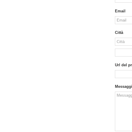
Email
Città
Url del p
Messagg